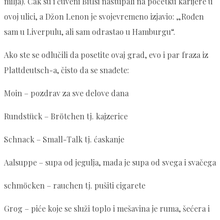
milja). Čak su i čuveni Bitlsi nastupali na početku karijere u
ovoj ulici, a Džon Lenon je svojevremeno izjavio: „Rođen
sam u Liverpulu, ali sam odrastao u Hamburgu“.
Ako ste se odlučili da posetite ovaj grad, evo i par fraza iz
Plattdeutsch-a, čisto da se snađete:
Moin – pozdrav za sve delove dana
Rundstück – Brötchen tj. kajzerice
Schnack – Small-Talk tj. ćaskanje
Aalsuppe – supa od jegulja, mada je supa od svega i svačega
schmöcken – rauchen tj. pušiti cigarete
Grog – piće koje se služi toplo i mešavina je ruma, šećera i