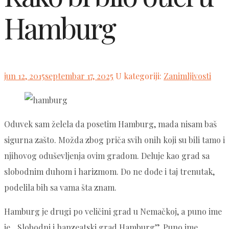
Hamburg
Posted
jun 12, 2015
septembar 17, 2025
U kategoriji:
Zanimljivosti
on
Oduvek sam želela da posetim Hamburg, mada nisam baš
sigurna zašto. Možda zbog priča svih onih koji su bili tamo i
njihovog oduševljenja ovim gradom. Deluje kao grad sa
slobodnim duhom i harizmom. Do ne dođe i taj trenutak,
podelila bih sa vama šta znam.
Hamburg je drugi po veličini grad u Nemačkoj, a puno ime
je „Slobodni i hanzeatski grad Hamburg”. Puno ime,