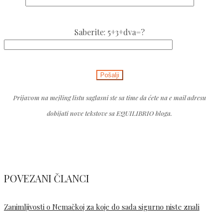
Please
Saberite: 5+3+dva=?
leave
this
Please
field
leave
empty.
this
Prijavom na mejling listu saglasni ste sa time da ćete na e mail adresu
field
dobijati nove tekstove sa EQUILIBRIO bloga.
empty.
POVEZANI ČLANCI
Zanimljivosti o Nemačkoj za koje do sada sigurno niste znali