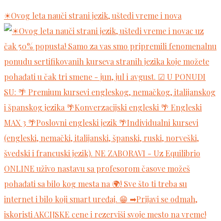
☀Ovog leta nauči strani jezik, uštedi vreme i nova