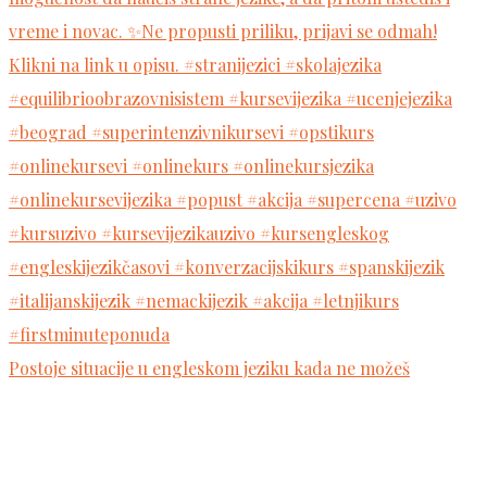
Postoje situacije u engleskom jeziku kada ne možeš