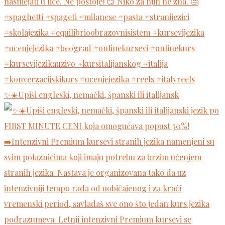
✨☀️Upiši engleski, nemački, španski ili italijansk