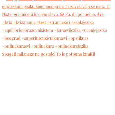
Špageti milaneze ne postoje! To je potpuno izmišlj