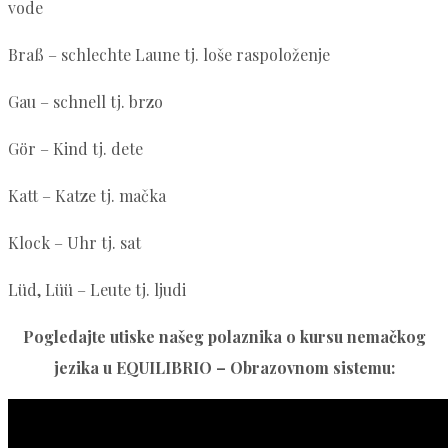
vode
Braß – schlechte Laune tj. loše raspoloženje
Gau – schnell tj. brzo
Gör – Kind tj. dete
Katt – Katze tj. mačka
Klock – Uhr tj. sat
Lüd, Lüü – Leute tj. ljudi
Pogledajte utiske našeg polaznika o kursu nemačkog
jezika u EQUILIBRIO – Obrazovnom sistemu: