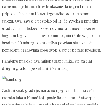
naravno, nije bitno, ali ovde ukazuje da je grad nekad
pripadao čuvenom Hanza trgovačko-odbrambenom
savezu. Ovaj savez je postojao od 12. do 17.veka u mnogim
gradovima Baltičkog i Severnog mora i omogućavao je
bogatim trgovcima da nesmetano trguju i štite svoju robu i
brodove. Hamburg i danas uživa poseban status među
nemačkim gradovima zbog svoje slavne i bogate prošlosti.
Hamburg ima oko dva miliona stanovnika, što ga čini
drugim gradom po veličini u Nemačkoj.
Zaštitni znak grada je, naravno njegova luka – najveća
morska luka u Nemačkoj i posle Roterdama i Antverpena,
treća najveća luka u Evropi. Ako pogledate kartu, možda