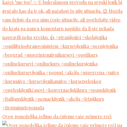
Ovog ponedeljka želimo da čujemo vaše primere reči