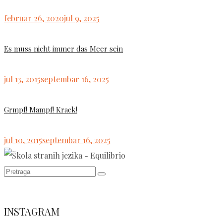
Posted
februar 26, 2020
jul 9, 2025
on
Es muss nicht immer das Meer sein
Posted
jul 13, 2015
septembar 16, 2025
on
Grmpf! Mampf! Krack!
Posted
jul 10, 2015
septembar 16, 2025
on
INSTAGRAM