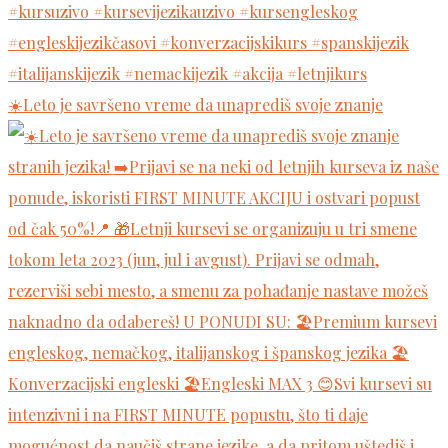
☀️Leto je savršeno vreme da unaprediš svoje znanje