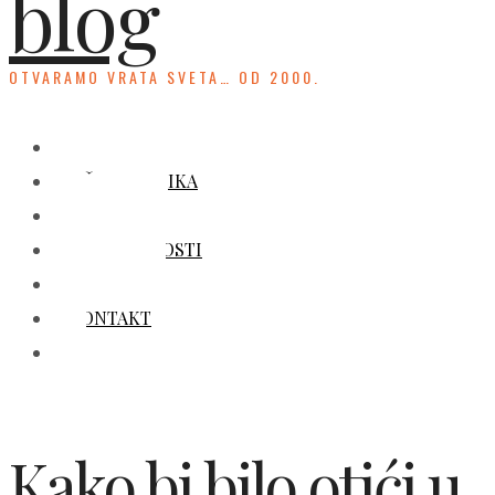
blog
OTVARAMO VRATA SVETA… OD 2000.
HOME
UČENJE JEZIKA
KULTURA
ZANIMLJIVOSTI
GALERIJA
KONTAKT
Kako bi bilo otići u