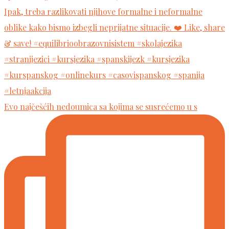
Evo najčešćih nedoumica sa kojima se susrećemo u s