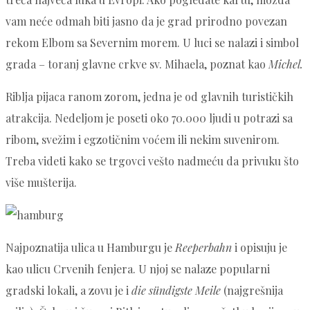
vam neće odmah biti jasno da je grad prirodno povezan
rekom Elbom sa Severnim morem. U luci se nalazi i simbol
grada – toranj glavne crkve sv. Mihaela, poznat kao
Michel.
Riblja pijaca ranom zorom, jedna je od glavnih turističkih
atrakcija. Nedeljom je poseti oko 70.000 ljudi u potrazi sa
ribom, svežim i egzotičnim voćem ili nekim suvenirom.
Treba videti kako se trgovci vešto nadmeću da privuku što
više mušterija.
Najpoznatija ulica u Hamburgu je
Reeperbahn
i opisuju je
kao ulicu Crvenih fenjera. U njoj se nalaze popularni
gradski lokali, a zovu je i
die sündigste Meile
(najgrešnija