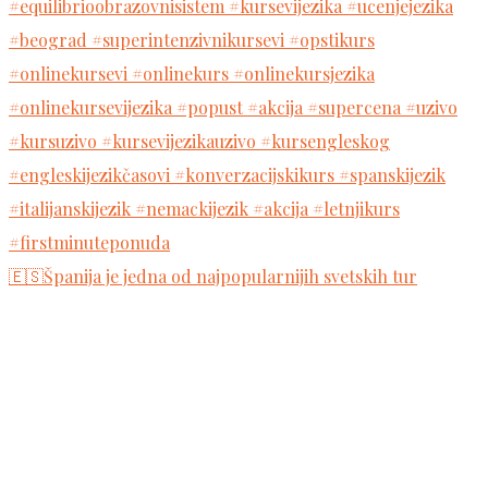
🇪🇸Španija je jedna od najpopularnijih svetskih tur