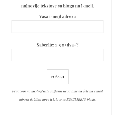
najnovije tekstove sa bloga na i-mejl.
Vaša i-mejl adresa
Please
Saberite: 1+90+dva=?
leave
this
field
Please
empty.
leave
this
Prijavom na mejling listu saglasni ste sa time da ćete na e mail
field
adresu dobijati nove tekstove sa EQUILIBRIO bloga.
empty.