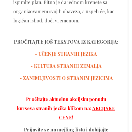
ispunite plan. Bitno je da jednom krenete sa
organizovanjem svojih obaveza, a uspeh će, kao
logičan ishod, doći vremenom.
PROČITAJTE JOŠ TEKSTOVA IZ KATEGORIJA:
- UČENJE STRANIH JEZIKA
-
KULTURA STRANIH ZEMALJA
- ZANIMLJIVOSTI O STRANIM JEZICIMA
Pročitajte aktuelnu akcijsku ponudu
kurseva stranih jezika klikom na:
AKCIJSKE
CENE!
Prijavite se na mejling listu i dobijajte