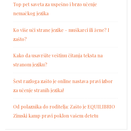
Top pet saveta za uspešno i brzo učenje
nemačkog jezika
Ko više uči strane jezike – muškarci ili žene? I
zašto?
Kako da usavršite veštinu čitanja teksta na
stranom jeziku?
Šest razloga zašto je online nastava pravi izbor
za učenje stranih jezika!
Od polaznika do roditelja: Zašto je EQUILIBRIO
Zimski kamp pravi poklon vašem detetu