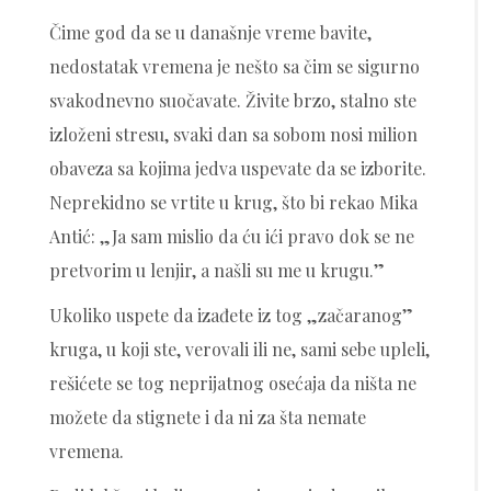
Čime god da se u današnje vreme bavite,
nedostatak vremena je nešto sa čim se sigurno
svakodnevno suočavate. Živite brzo, stalno ste
izloženi stresu, svaki dan sa sobom nosi milion
obaveza sa kojima jedva uspevate da se izborite.
Neprekidno se vrtite u krug, što bi rekao Mika
Antić: „Ja sam mislio da ću ići pravo dok se ne
pretvorim u lenjir, a našli su me u krugu.”
Ukoliko uspete da izađete iz tog „začaranog”
kruga, u koji ste, verovali ili ne, sami sebe upleli,
rešićete se tog neprijatnog osećaja da ništa ne
možete da stignete i da ni za šta nemate
vremena.