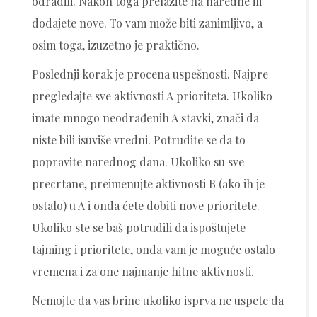
odradili. Nakon toga prelazite na naredne ili
dodajete nove. To vam može biti zanimljivo, a
osim toga, izuzetno je praktično.
Poslednji korak je procena uspešnosti. Najpre
pregledajte sve aktivnosti A prioriteta. Ukoliko
imate mnogo neodrađenih A stavki, znači da
niste bili isuviše vredni. Potrudite se da to
popravite narednog dana. Ukoliko su sve
precrtane, preimenujte aktivnosti B (ako ih je
ostalo) u A i onda ćete dobiti nove prioritete.
Ukoliko ste se baš potrudili da ispoštujete
tajming i prioritete, onda vam je moguće ostalo
vremena i za one najmanje hitne aktivnosti.
Nemojte da vas brine ukoliko isprva ne uspete da