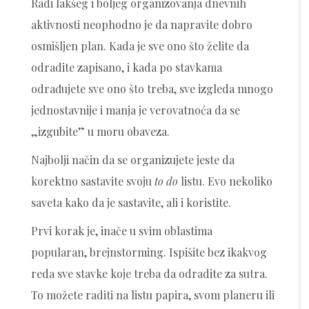
Radi lakšeg i boljeg organizovanja dnevnih
aktivnosti neophodno je da napravite dobro
osmišljen plan. Kada je sve ono što želite da
odradite zapisano, i kada po stavkama
odrađujete sve ono što treba, sve izgleda mnogo
jednostavnije i manja je verovatnoća da se
„izgubite” u moru obaveza.
Najbolji način da se organizujete jeste da
korektno sastavite svoju
to do
listu. Evo nekoliko
saveta kako da je sastavite, ali i koristite.
Prvi korak je, inače u svim oblastima
popularan, brejnstorming. Ispišite bez ikakvog
reda sve stavke koje treba da odradite za sutra.
To možete raditi na listu papira, svom planeru ili