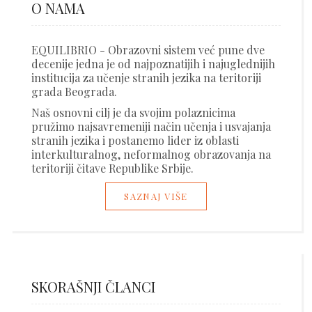
O NAMA
EQUILIBRIO - Obrazovni sistem već pune dve
decenije jedna je od najpoznatijih i najuglednijih
institucija za učenje stranih jezika na teritoriji
grada Beograda.
Naš osnovni cilj je da svojim polaznicima
pružimo najsavremeniji način učenja i usvajanja
stranih jezika i postanemo lider iz oblasti
interkulturalnog, neformalnog obrazovanja na
teritoriji čitave Republike Srbije.
SAZNAJ VIŠE
SKORAŠNJI ČLANCI