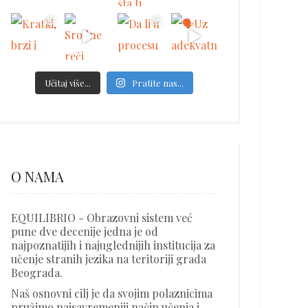
Učitaj više...
Pratite nas...
O NAMA
EQUILIBRIO - Obrazovni sistem već
pune dve decenije jedna je od
najpoznatijih i najuglednijih institucija za
učenje stranih jezika na teritoriji grada
Beograda.
Naš osnovni cilj je da svojim polaznicima
pružimo najsavremeniji način učenja i