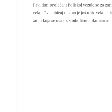
Prvi dan proleća u Poljskoj vezuje se za zan
reku. Ovaj običaj nastao je još u 16. veku, a
zimu koja se ovako, simbolično, okončava.