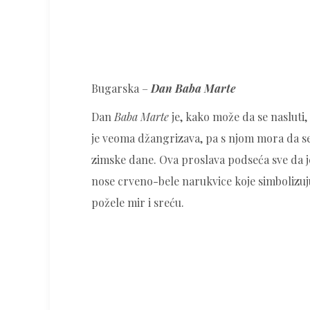
Bugarska –
Dan Baba Marte
Dan
Baba Marte
je, kako može da se nasluti
je veoma džangrizava, pa s njom mora da s
zimske dane. Ova proslava podseća sve da je
nose crveno-bele narukvice koje simbolizuju
požele mir i sreću.