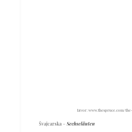
Izvor: www.thespruce.com/the
Švajcarska –
Sechseläuten