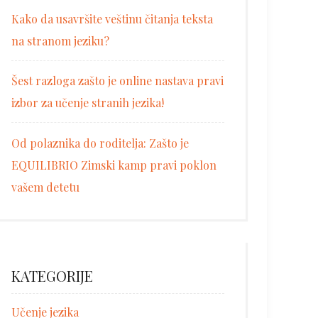
Kako da usavršite veštinu čitanja teksta
na stranom jeziku?
Šest razloga zašto je online nastava pravi
izbor za učenje stranih jezika!
Od polaznika do roditelja: Zašto je
EQUILIBRIO Zimski kamp pravi poklon
vašem detetu
KATEGORIJE
Učenje jezika