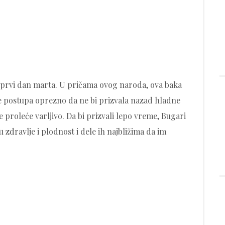
, prvi dan marta. U pričama ovog naroda, ova baka
e postupa oprezno da ne bi prizvala nazad hladne
 proleće varljivo. Da bi prizvali lepo vreme, Bugari
 zdravlje i plodnost i dele ih najbližima da im