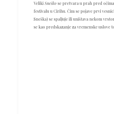
Veliki
Sneško
se pretvara u prah pred očima 
festivalu u Cirihu. Čim se pojave prvi vesnic
Sneška) se spaljuje ili uništava nekom vrs
se kao predskazanje za vremenske uslove tok