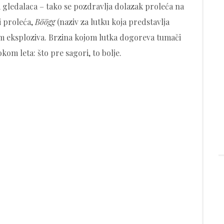
gledalaca – tako se pozdravlja dolazak proleća na
i proleća,
Böögg
(naziv za lutku koja predstavlja
tom eksploziva. Brzina kojom lutka dogoreva tumači
om leta: što pre sagori, to bolje.