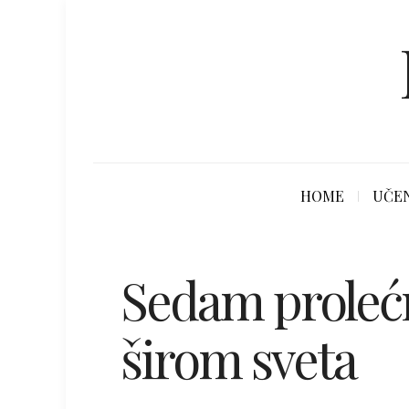
HOME
UČEN
Sedam prolećn
širom sveta