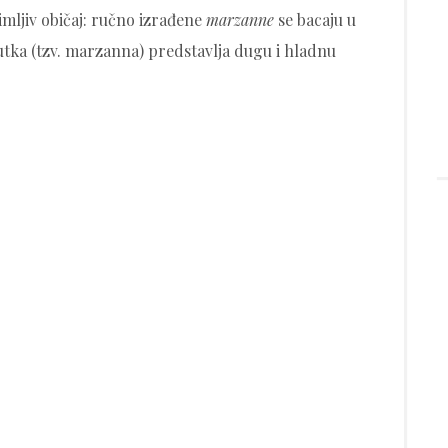
imljiv običaj: ručno izrađene
marzanne
se bacaju u
 lutka (tzv. marzanna) predstavlja dugu i hladnu