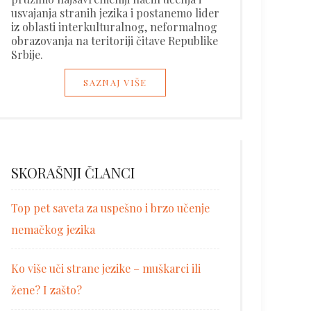
usvajanja stranih jezika i postanemo lider
iz oblasti interkulturalnog, neformalnog
obrazovanja na teritoriji čitave Republike
Srbije.
SAZNAJ VIŠE
SKORAŠNJI ČLANCI
Top pet saveta za uspešno i brzo učenje
nemačkog jezika
Ko više uči strane jezike – muškarci ili
žene? I zašto?