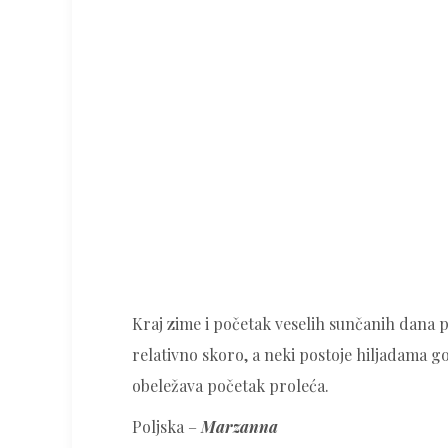
Kraj zime i početak veselih sunčanih dana pr
relativno skoro, a neki postoje hiljadama 
obeležava početak proleća.
Poljska –
Marzanna