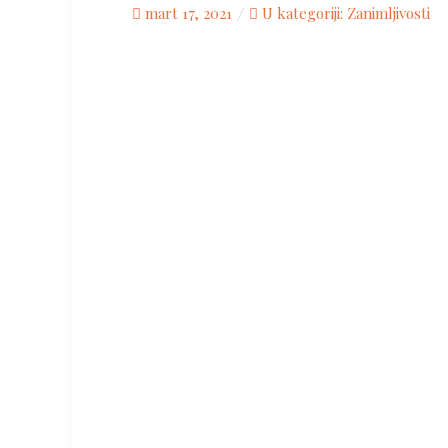
Posted
mart 17, 2021
U kategoriji:
Zanimljivosti
on