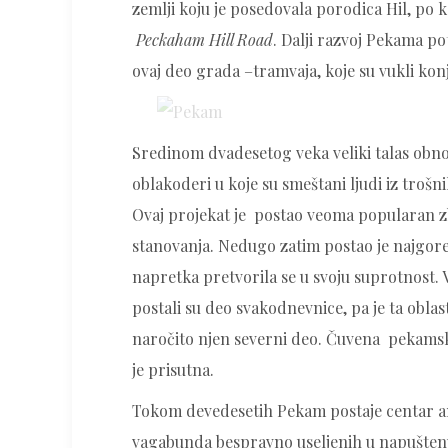
zemlji koju je posedovala porodica Hil, po 
Peckaham Hill Road
. Dalji razvoj Pekama 
ovaj deo grada –tramvaja, koje su vukli konji
Sredinom dvadesetog veka veliki talas obno
oblakoderi u koje su smeštani ljudi iz troš
Ovaj projekat je postao veoma popularan zb
stanovanja. Nedugo zatim postao je najgore
napretka pretvorila se u svoju suprotnost. 
postali su deo svakodnevnice, pa je ta obla
naročito njen severni deo. Čuvena pekams
je prisutna.
Tokom devedesetih Pekam postaje centar an
vagabunda bespravno useljenih u napušte