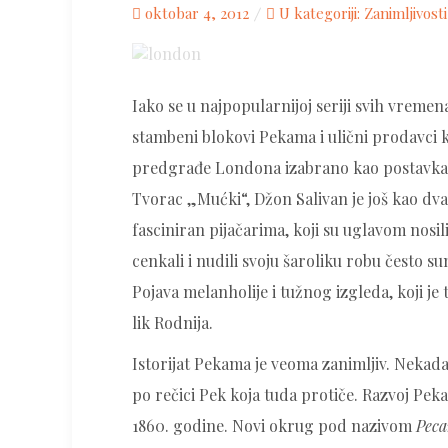
Posted
oktobar 4, 2012
U kategoriji:
Zanimljivosti
on
Iako se u najpopularnijoj seriji svih vremena
stambeni blokovi Pekama i ulični prodavci ko
predgrađe Londona izabrano kao postavka 
Tvorac „Mućki“, Džon Salivan je još kao dva
fasciniran pijačarima, koji su uglavom nosil
cenkali i nudili svoju šaroliku robu često su
Pojava melanholije i tužnog izgleda, koji je
lik Rodnija.
Istorijat Pekama je veoma zanimljiv. Nekada
po rečici Pek koja tuda protiče. Razvoj Pekam
1860. godine. Novi okrug pod nazivom
Pec