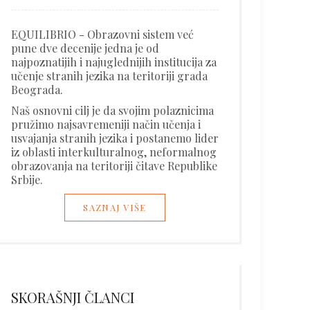
EQUILIBRIO - Obrazovni sistem već
pune dve decenije jedna je od
najpoznatijih i najuglednijih institucija za
učenje stranih jezika na teritoriji grada
Beograda.
Naš osnovni cilj je da svojim polaznicima
pružimo najsavremeniji način učenja i
usvajanja stranih jezika i postanemo lider
iz oblasti interkulturalnog, neformalnog
obrazovanja na teritoriji čitave Republike
Srbije.
SAZNAJ VIŠE
SKORAŠNJI ČLANCI