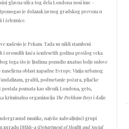
kojoj glavna ulica tog dela Londona nosi ime –
potpomogao je dolazak javnog gradskog prevoza u
 i železnice.
ve zadesio je Pekam. Tada su nikli stambeni
nih i oronulih kuća šezdesetih godina prošlog veka.
og toga što je ljudima ponudio znatno bolje uslove
 naseljena oblast zapadne Evrope. Vizija urbanog
Vandalizam, grafiti, podmetanje požara, pljačke
st postala poznata kao slivnik Londona, geto,
ka kriminalna organizacija
The Peckham Boys
i dalje
dergraund muzike, najviše zahvaljujući grupi
nu zgradu DHSS-a (
Department of Health and Social