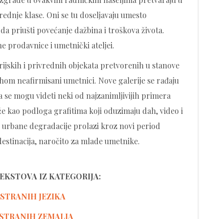
ednje klase. Oni se tu doseljavaju umesto
da priušti povećanje dažbina i troškova života.
ane prodavnice i umetnički ateljei.
trijskih i privrednih objekata pretvorenih u stanove
ahom neafirmisani umetnici. Nove galerije se rađaju
se mogu videti neki od najzanimljivijih primera
 kao podloga grafitima koji oduzimaju dah, video i
l urbane degradacije prolazi kroz novi period
destinacija, naročito za mlade umetnike.
TEKSTOVA IZ KATEGORIJA:
 STRANIH JEZIKA
STRANIH ZEMALJA