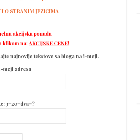
TI O STRANIM JEZICIMA
tuelnu akcijsku ponudu
a klikom na:
AKCIJSKE CENE!
ijajte najnovije tekstove sa bloga na i-mejl.
i-mejl adresa
te: 3+20+dva=?