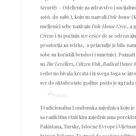
Security
– Odeljenje za zdravstvo i socijaln
1966. do 1986.), koju su nazvali
Dole house
(K
useljenici sebe nazivaju
Dole House Crew
, a
Circus
i tu počinju sve češće de se održavaju
prostorija za svirke, a prizemlje je bilo n
sobe su koristili bendovi i umetnici. Poznat
su
The Levellers
,
Citizen Fish
,
Radical Dance F
redovno bivala krcata i iz svega toga se izro
sve do oktobra iste godine pošto je zgrada n
Tradicionalna Londonska zajednica koju je 
sa različitim etničkim zajednicama poreklom 
Pakistana, Turske, Istočne Evrope i Vijetna
južnog Pekama. To znači da se stare jeftin