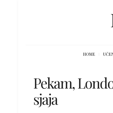
HOME
UČEN
Pekam, Londo
sjaja