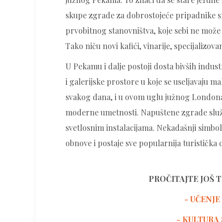
skupe zgrade za dobrostojeće pripadnike sr
prvobitnog stanovništva, koje sebi ne može 
Tako niču novi kafići, vinarije, specijalizov
U Pekamu i dalje postoji dosta bivših indus
i galerijske prostore u koje se useljavaju m
svakog dana, i u ovom uglu južnog Londona 
moderne umetnosti. Napuštene zgrade služe
svetlosnim instalacijama. Nekadašnji simbo
obnove i postaje sve popularnija turistička 
PROČITAJTE JOŠ 
- UČENJE
-
KULTURA 