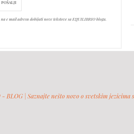
te na e mail adresu dobijati nove tekstove sa EQUILIBRIO bloga.
 BLOG | Saznajte nešto novo o svetskim jezicima 