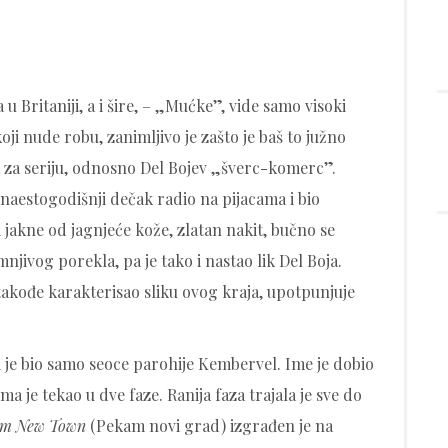
 u Britaniji, a i šire, – „Mućke”, vide samo visoki
ji nude robu, zanimljivo je zašto je baš to južno
za seriju, odnosno Del Bojev „šverc-komerc”.
naestogodišnji dečak radio na pijacama i bio
i jakne od jagnjeće kože, zlatan nakit, bučno se
mnjivog porekla, pa je tako i nastao lik Del Boja.
 takođe karakterisao sliku ovog kraja, upotpunjuje
 je bio samo seoce parohije Kembervel. Ime je dobio
a je tekao u dve faze. Ranija faza trajala je sve do
am New Town
(Pekam novi grad) izgrađen je na