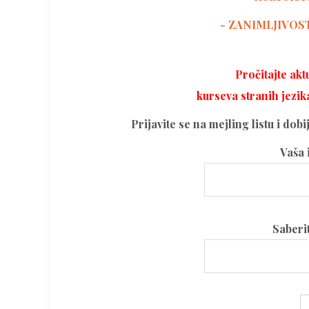
- ZANIMLJIVOS
Pročitajte ak
kurseva stranih jezik
Prijavite se na mejling listu i dob
Vaša 
Please
Saberi
leave
this
field
Please
empty.