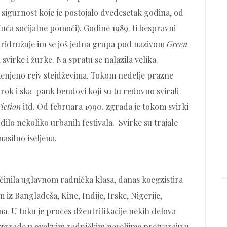
u sigurnost koje je postojalo dvedesetak godina, od
uća socijalne pomoći). Godine 1989. ti bespravni
 pridružuje im se još jedna grupa pod nazivom
Green
 svirke i žurke. Na spratu se nalazila velika
amenjeno rejv stejdževima. Tokom nedelje prazne
i rok i ska-pank bendovi koji su tu redovno svirali
iction
itd. Od februara 1990. zgrada je tokom svirki
dilo nekoliko urbanih festivala. Svirke su trajale
asilno iseljena.
činila uglavnom radnička klasa, danas koegzistira
iz Bangladeša, Kine, Indije, Irske, Nigerije,
ma. U toku je proces džentrifikacije nekih delova
e zgrade u ovakvim radničkim naseljima pretvaraju u