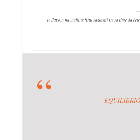
leave
this
Prijavom na mejling listu saglasni ste sa time da će
field
empty.
EQUILIBRIO -