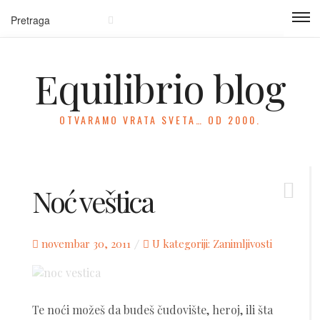
Equilibrio blog
OTVARAMO VRATA SVETA… OD 2000.
Noć veštica
Posted
novembar 30, 2011
U kategoriji:
Zanimljivosti
on
Te noći možeš da budeš čudovište, heroj, ili šta