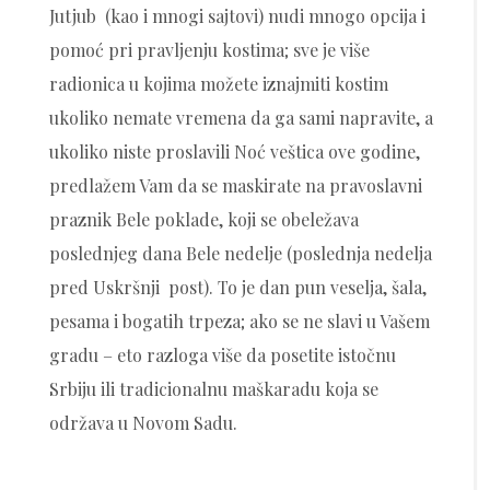
Jutjub (kao i mnogi sajtovi) nudi mnogo opcija i
pomoć pri pravljenju kostima; sve je više
radionica u kojima možete iznajmiti kostim
ukoliko nemate vremena da ga sami napravite, a
ukoliko niste proslavili Noć veštica ove godine,
predlažem Vam da se maskirate na pravoslavni
praznik Bele poklade, koji se obeležava
poslednjeg dana Bele nedelje (poslednja nedelja
pred Uskršnji post). To je dan pun veselja, šala,
pesama i bogatih trpeza; ako se ne slavi u Vašem
gradu – eto razloga više da posetite istočnu
Srbiju ili tradicionalnu maškaradu koja se
održava u Novom Sadu.