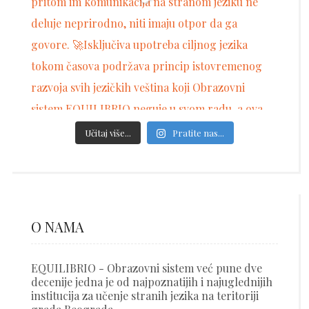
Učitaj više...
Pratite nas...
O NAMA
EQUILIBRIO - Obrazovni sistem već pune dve
decenije jedna je od najpoznatijih i najuglednijih
institucija za učenje stranih jezika na teritoriji