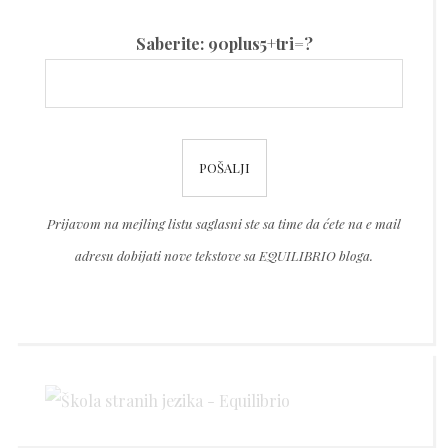
Please
Saberite: 90plus5+tri=?
leave
this
field
Please
empty.
leave
this
Prijavom na mejling listu saglasni ste sa time da ćete na e mail
field
adresu dobijati nove tekstove sa EQUILIBRIO bloga.
empty.