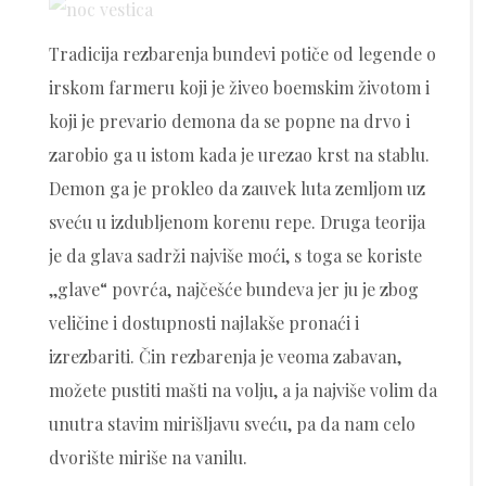
Tradicija rezbarenja bundevi potiče od legende o
irskom farmeru koji je živeo boemskim životom i
koji je prevario demona da se popne na drvo i
zarobio ga u istom kada je urezao krst na stablu.
Demon ga je prokleo da zauvek luta zemljom uz
sveću u izdubljenom korenu repe. Druga teorija
je da glava sadrži najviše moći, s toga se koriste
,,glave“ povrća, najčešće bundeva jer ju je zbog
veličine i dostupnosti najlakše pronaći i
izrezbariti. Čin rezbarenja je veoma zabavan,
možete pustiti mašti na volju, a ja najviše volim da
unutra stavim mirišljavu sveću, pa da nam celo
dvorište miriše na vanilu.