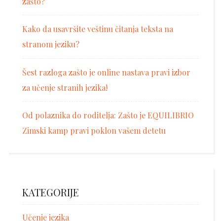
zašto?
Kako da usavršite veštinu čitanja teksta na
stranom jeziku?
Šest razloga zašto je online nastava pravi izbor
za učenje stranih jezika!
Od polaznika do roditelja: Zašto je EQUILIBRIO
Zimski kamp pravi poklon vašem detetu
KATEGORIJE
Učenje jezika