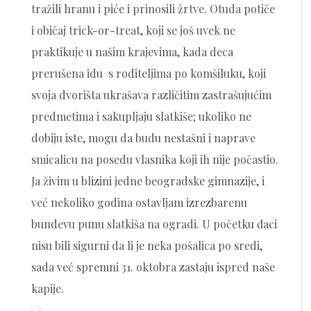
tražili hranu i piće i prinosili žrtve. Otuda potiče
i običaj trick-or-treat, koji se još uvek ne
praktikuje u našim krajevima, kada deca
prerušena idu s roditeljima po komšiluku, koji
svoja dvorišta ukrašava različitim zastrašujućim
predmetima i sakupljaju slatkiše; ukoliko ne
dobiju iste, mogu da budu nestašni i naprave
smicalicu na posedu vlasnika koji ih nije počastio.
Ja živim u blizini jedne beogradske gimnazije, i
već nekoliko godina ostavljam izrezbarenu
bundevu punu slatkiša na ogradi. U početku đaci
nisu bili sigurni da li je neka pošalica po sredi,
sada već spremni 31. oktobra zastaju ispred naše
kapije.