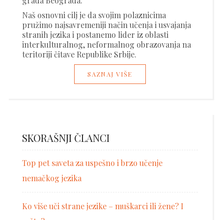
grada Beograda.
Naš osnovni cilj je da svojim polaznicima
pružimo najsavremeniji način učenja i usvajanja
stranih jezika i postanemo lider iz oblasti
interkulturalnog, neformalnog obrazovanja na
teritoriji čitave Republike Srbije.
SAZNAJ VIŠE
SKORAŠNJI ČLANCI
Top pet saveta za uspešno i brzo učenje
nemačkog jezika
Ko više uči strane jezike – muškarci ili žene? I