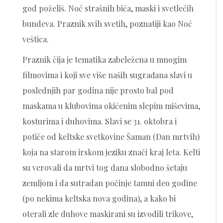
god poželiš. Noć strašnih bića, maski i svetlećih
bundeva. Praznik svih svetih, poznatiji kao Noć
veštica.
Praznik čija je tematika zabeležena u mnogim
filmovima i koji sve više naših sugrađana slavi u
poslednjih par godina nije prosto bal pod
maskama u klubovima okićenim slepim miševima,
kosturima i duhovima. Slavi se 31. oktobra i
potiče od keltske svetkovine Šaman (Dan mrtvih)
koja na starom irskom jeziku znači kraj leta. Kelti
su verovali da mrtvi tog dana slobodno šetaju
zemljom i da sutradan počinje tamni deo godine
(po nekima keltska nova godina), a kako bi
oterali zle duhove maskirani su izvodili trikove,