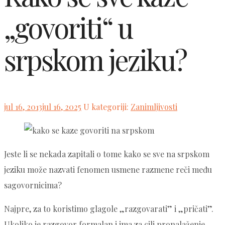
„govoriti“ u
srpskom jeziku?
Posted
jul 16, 2013
jul 16, 2025
U kategoriji:
Zanimljivosti
on
Jeste li se nekada zapitali o tome kako se sve na srpskom
jeziku može nazvati fenomen usmene razmene reči među
sagovornicima?
Najpre, za to koristimo glagole „razgovarati” i „pričati”.
Ukoliko je razgovor formalan i ima za cilj pronalaženje