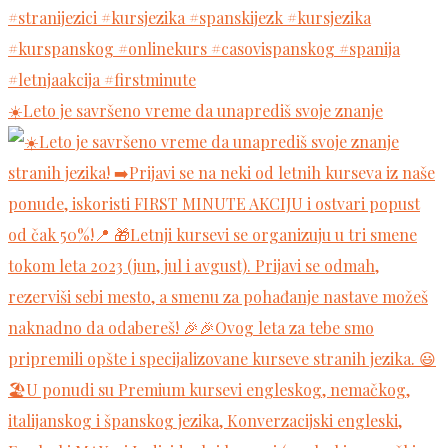
☀️Leto je savršeno vreme da unaprediš svoje znanje