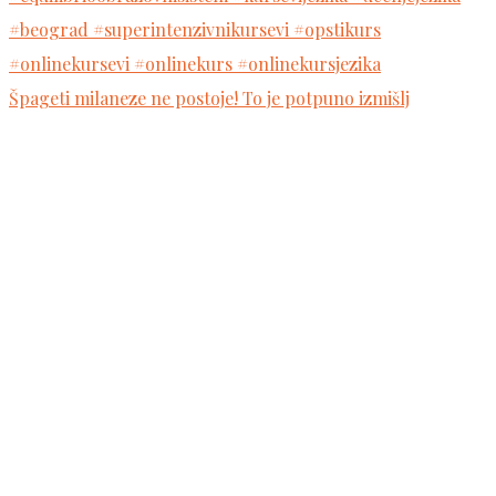
Špageti milaneze ne postoje! To je potpuno izmišlj