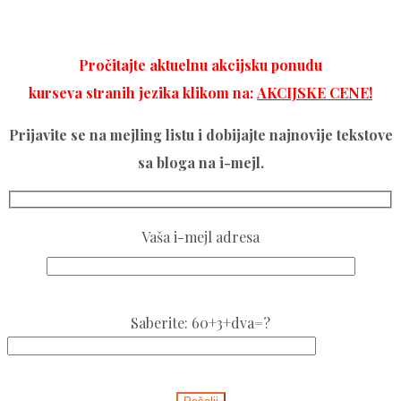
Pročitajte aktuelnu akcijsku ponudu
kurseva stranih jezika klikom na:
AKCIJSKE CENE!
Prijavite se na mejling listu i dobijajte najnovije tekstove
sa bloga na i-mejl.
Vaša i-mejl adresa
Please
Saberite: 60+3+dva=?
leave
this
Please
field