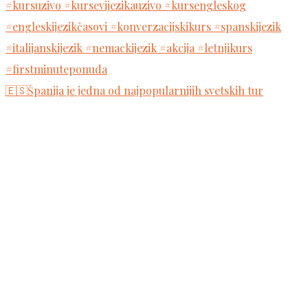
🇪🇸Španija je jedna od najpopularnijih svetskih tur