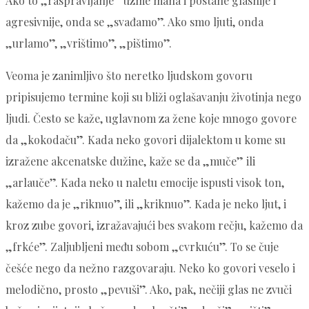
Ako to „raspravljanje” uzme maha i postane glasnije i
agresivnije, onda se „svađamo”. Ako smo ljuti, onda
„urlamo”, „vrištimo”, „pištimo”.
Veoma je zanimljivo što neretko ljudskom govoru
pripisujemo termine koji su bliži oglašavanju životinja nego
ljudi. Često se kaže, uglavnom za žene koje mnogo govore
da „kokodaču”. Kada neko govori dijalektom u kome su
izražene akcenatske dužine, kaže se da „muče” ili
„arlauče”. Kada neko u naletu emocije ispusti visok ton,
kažemo da je „riknuo”, ili „kriknuo”. Kada je neko ljut, i
kroz zube govori, izražavajući bes svakom rečju, kažemo da
„frkće”. Zaljubljeni među sobom „cvrkuću”. To se čuje
češće nego da nežno razgovaraju. Neko ko govori veselo i
melodično, prosto „pevuši”. Ako, pak, nečiji glas ne zvuči