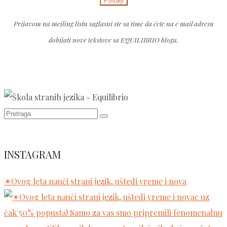
leave
empty.
this
Prijavom na mejling listu saglasni ste sa time da ćete na e mail adresu
field
dobijati nove tekstove sa EQUILIBRIO bloga.
empty.
INSTAGRAM
☀Ovog leta nauči strani jezik, uštedi vreme i nova