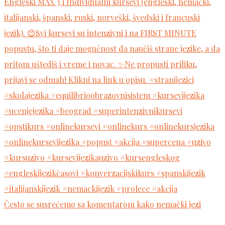
Često se susrećemo sa komentarom kako nemački jezi