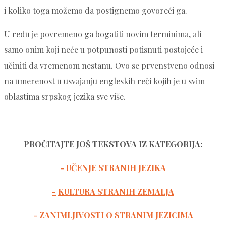
i koliko toga možemo da postignemo govoreći ga.
U redu je povremeno ga bogatiti novim terminima, ali
samo onim koji neće u potpunosti potisnuti postojeće i
učiniti da vremenom nestanu. Ovo se prvenstveno odnosi
na umerenost u usvajanju engleskih reči kojih je u svim
oblastima srpskog jezika sve više.
PROČITAJTE JOŠ TEKSTOVA IZ KATEGORIJA:
- UČENJE STRANIH JEZIKA
-
KULTURA STRANIH ZEMALJA
- ZANIMLJIVOSTI O STRANIM JEZICIMA