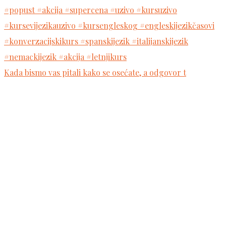
Kada bismo vas pitali kako se osećate, a odgovor t