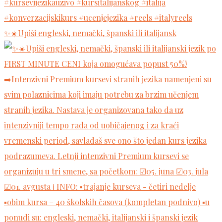
✨☀️Upiši engleski, nemački, španski ili italijansk