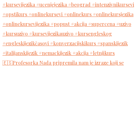
🇪🇸Profesorka Nada pripremila nam je izraze koji se