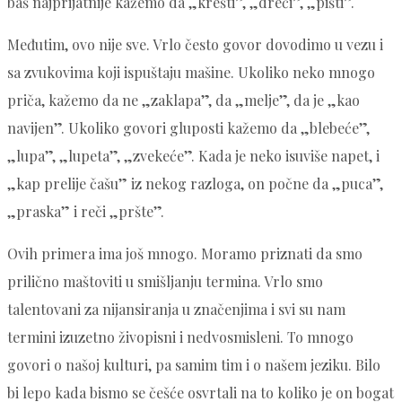
baš najprijatnije kažemo da „krešti”, „dreči”, „pišti”.
Međutim, ovo nije sve. Vrlo često govor dovodimo u vezu i
sa zvukovima koji ispuštaju mašine. Ukoliko neko mnogo
priča, kažemo da ne „zaklapa”, da „melje”, da je „kao
navijen”. Ukoliko govori gluposti kažemo da „blebeće”,
„lupa”, „lupeta”, „zvekeće”. Kada je neko isuviše napet, i
„kap prelije čašu” iz nekog razloga, on počne da „puca”,
„praska” i reči „pršte”.
Ovih primera ima još mnogo. Moramo priznati da smo
prilično maštoviti u smišljanju termina. Vrlo smo
talentovani za nijansiranja u značenjima i svi su nam
termini izuzetno živopisni i nedvosmisleni. To mnogo
govori o našoj kulturi, pa samim tim i o našem jeziku. Bilo
bi lepo kada bismo se češće osvrtali na to koliko je on bogat