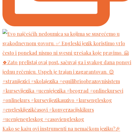
Kako se kažu ovi instrumenti na nemačkom jeziku?🎉