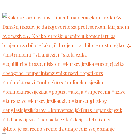
☀️Leto je savršeno vreme da unaprediš svoje znanje