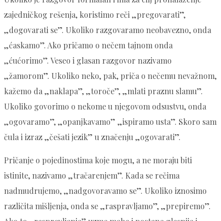
zajedničkog rešenja, koristimo reči „pregovarati”,
„dogovarati se”. Ukoliko razgovaramo neobavezno, onda
„ćaskamo”. Ako pričamo o nečem tajnom onda
„ćućorimo”. Veseo i glasan razgovor nazivamo
„žamorom”. Ukoliko neko, pak, priča o nečemu nevažnom,
kažemo da „naklapa”, „toroče”, „mlati praznu slamu”.
Ukoliko govorimo o nekome u njegovom odsustvu, onda
„ogovaramo”, „opanjkavamo” „ispiramo usta”. Skoro sam
čula i izraz „češati jezik” u značenju „ogovarati”.
Pričanje o pojedinostima koje mogu, a ne moraju biti
istinite, nazivamo „tračarenjem”. Kada se rečima
nadmudrujemo, „nadgovoravamo se”. Ukoliko iznosimo
različita mišljenja, onda se „raspravljamo”, „prepiremo”.