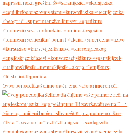
Ovog ponedeljka želimo da čujemo vaše primere reči