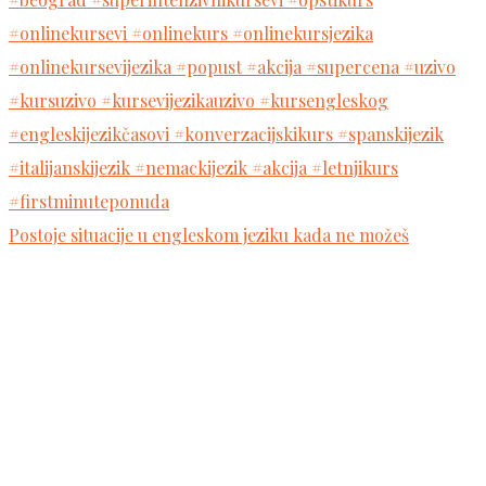
Postoje situacije u engleskom jeziku kada ne možeš