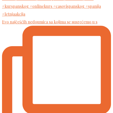
Evo najčešćih nedoumica sa kojima se susrećemo u s