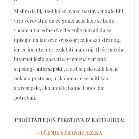
Mislim da bi, ukoliko se ovako nastavi, moglo biti
vrlo verovatno da će generacije koje se budu
rađale u naredne dve decenije morati da se
upisuju na kurseve srpskog jezika kao stranog,
jer će im internet jezik biti maternji. Ili će možda
internet jezik postati savremena varijanta
srpskog-
intersrpski
, a čist srpski jezik koji je
nekada postojao, u školama će se učiti kao
starosrpski, ako uopšte ikome i bude bio
potreban.
PROČITAJTE JOŠ TEKSTOVA IZ KATEGORIJA:
- UČENJE STRANIH JEZIKA