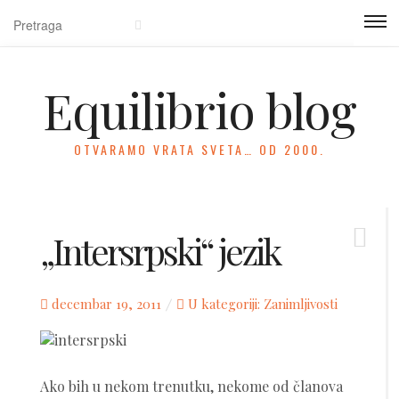
Equilibrio blog
OTVARAMO VRATA SVETA… OD 2000.
„Intersrpski“ jezik
Posted
decembar 19, 2011
U kategoriji:
Zanimljivosti
on
Ako bih u nekom trenutku, nekome od članova