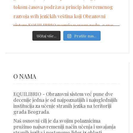
Učitaj više...
Pratite nas...
O NAMA
EQUILIBRIO - Obrazovni sistem već pune dve
decenije jedna je od najpoznatijih i najuglednijih
institucija za učenje stranih jezika na teritoriji
grada Beograda.
Naš osnovni cilj je da svojim polaznicima
pružimo najsavremeniji način učenja i usvajanja
stranih jezika i postanemo lider iz oblasti