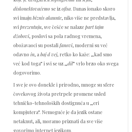
diskonektovaćemo
se iz
ofisa
. Danas ionako skoro
svi imaju
biznis akaunte
, niko više ne predstavlja,
svi
prezentuju
, sve češće se nalaze
part tajm
džobovi
, poslovi sa pola radnog vremena,
obožavaoci su postali
fanovi
, moderni su već
odavno
in
, a
baj d vej
, retko ko kaže: „kad smo
već kod toga“ i svi se uz „
dil
“ vrlo brzo oko svega
dogovorimo.
I sve je ovo donekle i prirodno, mnoge su sfere
čovekovog života pretrpele promene usled
tehničko-tehnoloških dostignuća u „eri
kompjutera“. Nemoguće je da jezik ostane
netaknut, ali, moramo priznati da sve više
govorimo internet jezikom.