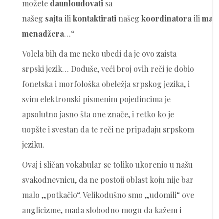
možete
daunloudovati
sa
našeg
sajta
ili
kontaktirati
našeg
koordinatora
ili
mar
menadžera
…“
Volela bih da me neko ubedi da je ovo zaista
srpski jezik… Doduše, veći broj ovih reči je dobio
fonetska i morfološka obeležja srpskog jezika, i
svim elektronski pismenim pojedincima je
apsolutno jasno šta one znače, i retko ko je
uopšte i svestan da te reči ne pripadaju srpskom
jeziku.
Ovaj i sličan vokabular se toliko ukorenio u našu
svakodnevnicu, da ne postoji oblast koju nije bar
malo „potkačio“. Velikodušno smo „udomili“ ove
anglicizme, mada slobodno mogu da kažem i