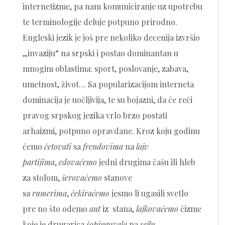
internetizme, pa nam komuniciranje uz upotrebu
te terminologije deluje potpuno prirodno.
Engleski jezik je još pre nekoliko decenija izvršio
„invaziju“ na srpski i postao dominantan u
mnogim oblastima: sport, poslovanje, zabava,
umetnost, život… Sa popularizacijom interneta
dominacija je uočljivija, te su bojazni, da će reči
pravog srpskog jezika vrlo brzo postati
arhaizmi, potpuno opravdane. Kroz koju godinu
ćemo
četovati
sa
frendovima
na
lajv
partijima
,
edovaćemo
jedni drugima čašu ili hleb
za stolom,
šerovaćemo
stanove
sa
rumerima
,
čekiraćemo
jesmo li ugasili svetlo
pre no što odemo
aut
iz stana,
lajkovaćemo
čizme
koje je drugarica
šopingovala
na
sejlu
,