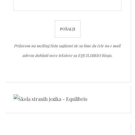
this
field
Please
empty.
leave
this
Prijavom na mejling listu saglasni ste sa time da ćete na e mail
field
adresu dobijati nove tekstove sa EQUILIBRIO bloga.
empty.