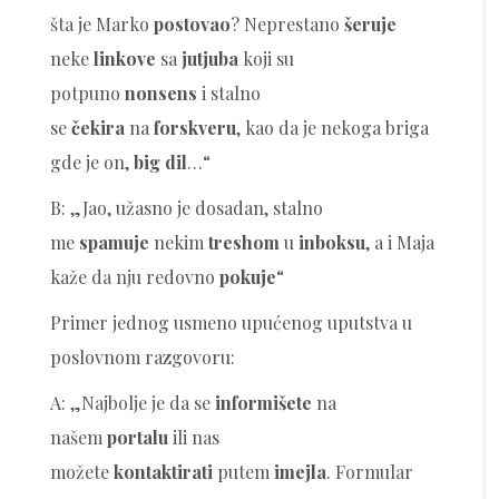
šta je Marko
postovao
? Neprestano
šeruje
neke
linkove
sa
jutjuba
koji su
potpuno
nonsens
i stalno
se
čekira
na
forskveru
, kao da je nekoga briga
gde je on,
big dil
…“
B: „Jao, užasno je dosadan, stalno
me
spamuje
nekim
treshom
u
inboksu
, a i Maja
kaže da nju redovno
pokuje
“
Primer jednog usmeno upućenog uputstva u
poslovnom razgovoru:
A: „Najbolje je da se
informišete
na
našem
portalu
ili nas
možete
kontaktirati
putem
imejla
. Formular