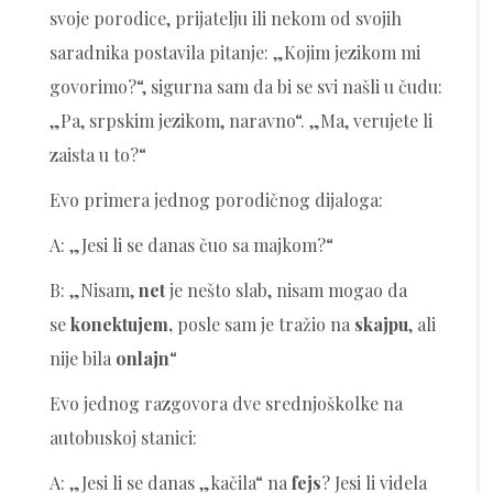
svoje porodice, prijatelju ili nekom od svojih
saradnika postavila pitanje: „Kojim jezikom mi
govorimo?“, sigurna sam da bi se svi našli u čudu:
„Pa, srpskim jezikom, naravno“. „Ma, verujete li
zaista u to?“
Evo primera jednog porodičnog dijaloga:
A: „Jesi li se danas čuo sa majkom?“
B: „Nisam,
net
je nešto slab, nisam mogao da
se
konektujem,
posle sam je tražio na
skajpu
, ali
nije bila
onlajn
“
Evo jednog razgovora dve srednjoškolke na
autobuskoj stanici:
A: „Jesi li se danas „kačila“ na
fejs
? Jesi li videla