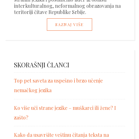
interkulturalnog, neformalnog obrazovanja na
teritoriji čitave Republike Srbije.
SAZNAJ VIŠE
SKORAŠNJI ČLANCI
Top pet saveta za uspešno i brzo učenje
nemačkog jezika
Ko više uči strane jezike – muškarci ili žene? I
zašto?
Kako da usavršite veštinu čitanja teksta na