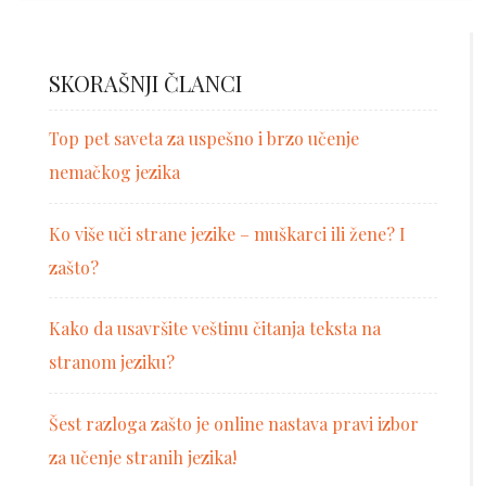
SKORAŠNJI ČLANCI
Top pet saveta za uspešno i brzo učenje
nemačkog jezika
Ko više uči strane jezike – muškarci ili žene? I
zašto?
Kako da usavršite veštinu čitanja teksta na
stranom jeziku?
Šest razloga zašto je online nastava pravi izbor
za učenje stranih jezika!