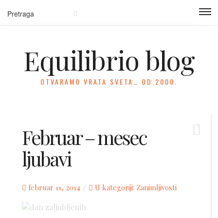
Equilibrio blog
OTVARAMO VRATA SVETA… OD 2000.
Februar – mesec
ljubavi
Posted
februar 11, 2014
U kategoriji:
Zanimljivosti
on