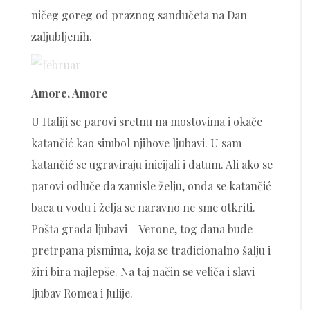
ničeg goreg od praznog sandučeta na Dan
zaljubljenih.
Amore, Amore
U Italiji se parovi sretnu na mostovima i okače
katančić kao simbol njihove ljubavi. U sam
katančić se ugraviraju inicijali i datum. Ali ako se
parovi odluče da zamisle želju, onda se katančić
baca u vodu i želja se naravno ne sme otkriti.
Pošta grada ljubavi – Verone, tog dana bude
pretrpana pismima, koja se tradicionalno šalju i
žiri bira najlepše. Na taj način se veliča i slavi
ljubav Romea i Julije.