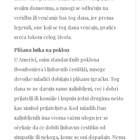
svojim domovima, a mnogi se odlučuju na
veridbu ili venčanje baš tog dana, jer prema
legendi, one koji se tog dana venčaju, pratiće
sreća tokom celog života.
Plišana lutka na poklon
U Americi, osim standardnih poklona
(bombonjera i ljubavnih čestitki), mnoge
devojke/mladići dobijaju i plišanu igračku. Tog
dana se ne daruju samo zaljubljeni, već i dobri
prijatelji ili komšije i kupuju jedni drugima nešto
kao simbol prijateljstva. Kod mladih Dan
zaljubljenih ima veoma važnu ulogu jer se
očekuje da će dobiti ljubavnu čestitku od
simpatije ili nekoga, kome se oni dopadaju. Nema