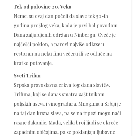
Tek od polovine 20. Veka
Nemci su ovaj dan počeli da slave tek 50-ih
godina prošlog veka, kada je prvi bal povodom
Dana zaljubljenih održan u Ninbergu. Cveće je
najčešći poklon, a parovi najviše odlaze u
restoran na neku finu večeru ili se odluče na
kratko putovanje.
Sveti Trifun
Srpska pravoslavna crkva tog dana slavi Sv.
Trifuna, koji se danas smatra zaštitnikom
poljskih useva i vinogradara. Mnogima u Srbiji je
na taj dan krsna slava, pa se na trpezi mogu naći
razne đakonije. Mada, veliki broj ljudi se okreće
zapadnim običajima, pa se poklanjaju ljubavne