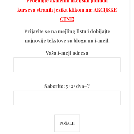
Pročitajte aktuelnu akcijsku ponudu
kurseva stranih jezika klikom na:
AKCIJSKE
CENE!
Prijavite se na mejling listu i dobijajte
najnovije tekstove sa bloga na i-mejl.
Vaša i-mejl adresa
Please
Saberite: 5+2+dva=?
leave
this
field
Please
empty.
leave