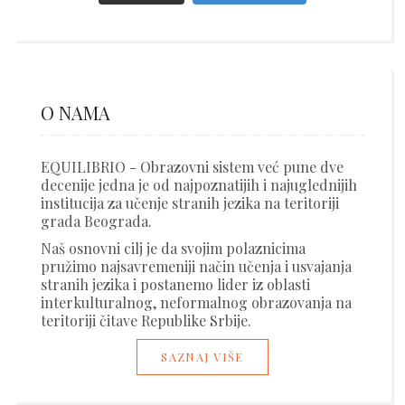
O NAMA
EQUILIBRIO - Obrazovni sistem već pune dve
decenije jedna je od najpoznatijih i najuglednijih
institucija za učenje stranih jezika na teritoriji
grada Beograda.
Naš osnovni cilj je da svojim polaznicima
pružimo najsavremeniji način učenja i usvajanja
stranih jezika i postanemo lider iz oblasti
interkulturalnog, neformalnog obrazovanja na
teritoriji čitave Republike Srbije.
SAZNAJ VIŠE