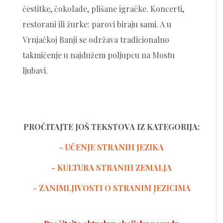
čestitke, čokolade, plišane igračke. Koncerti,
restorani ili žurke: parovi biraju sami. A u
Vrnjačkoj Banji se održava tradicionalno
takmičenje u najdužem poljupcu na Mostu
ljubavi.
PROČITAJTE JOŠ TEKSTOVA IZ KATEGORIJA:
- UČENJE STRANIH JEZIKA
-
KULTURA STRANIH ZEMALJA
- ZANIMLJIVOSTI O STRANIM JEZICIMA