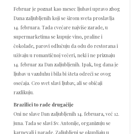
Februar je poznat kao mesec ljubavi upravo zbog
Dana zaljubljenih koji se širom sveta proslavlja
14. februara. Tada cvećare najviše zarade, u
supermarketima se kupuje vino, praline i
čokolade, parovi odlučuju da odu do restorana i
uživaju u romantičnoj večeri, neki i ne priznaju
14. februar za Dan zaljubljenih. Ipak, tog dana je
ljubav u vazduhu i bila bi šteta odreći se ovog
osećaja. Ceo svet slavi ljubav, ali se običaji
razlikuju.
Brazilici to rade drugačije
Oni ne slave Dan zaljubljenih 14. februara, već 12.
juna. Tada se slavi Sv. Antonije, organizuju se
karnevali i parade. Zaljubljeni se okupljaju u