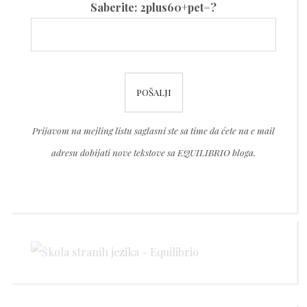
Saberite: 2plus60+pet=?
leave
this
field
Please
empty.
leave
this
Prijavom na mejling listu saglasni ste sa time da ćete na e mail
field
adresu dobijati nove tekstove sa EQUILIBRIO bloga.
empty.