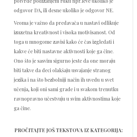
potvrde podizanjem ruku npr.leve ukoliko je
odgovor DA, ili desne ukoliko je odgovor NE.
Veoma je važno da predavača u nastavi odlikuje
izuzetna kreativnost i visoka motivisanost. Od
toga u mnogome zavisi kako će čas izgledati i
kakve će biti nastavne aktivnosti koje ga čine.
Ono što je sasvim sigurno jeste da one moraju
biti takve da deci olakšaju usvajanje stranog
jezika i na što bezbolniji način ih uvedu u svet
učenja, koji oni sami grade i u svakom trenutku
ravnopravno učestvuju u svim aktivnostima koje
ga čine.
PROČITAJTE JOŠ TEKSTOVA IZ KATEGORIJA: