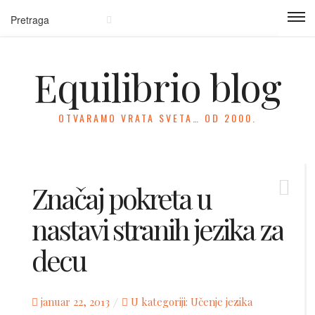
Equilibrio blog
OTVARAMO VRATA SVETA… OD 2000.
Značaj pokreta u
nastavi stranih jezika za
decu
Posted
januar 22, 2013
U kategoriji:
Učenje jezika