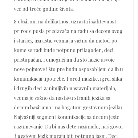
već od treće godine života.
S obzirom na delikatnost uzrasta i zahtevnost
prirode posla predavača na radu sa decom ovog
i starijeg uzrasta, veoma ja važno da metod po
kome se radi bude potpuno prilagođen, deci
pristupačan, i omogući im da što lakše usvoje
nove pojmove i što pre budu osposobljeni da ih u
komunikaciji upotrebe. Pored muzike, igre, slika
i drugih deci zanimljivih nastavnih materijala,
veoma je važno da nastavu stranih jezika sa
decom baziramo i na bogatom gestovnom jeziku.
Najvažniji segment konunikacije sa decom jeste
razumevanje. Da bi nas dete razumelo, naš govor
i gestovni jezik moraju biti potpuno jasni. Deci