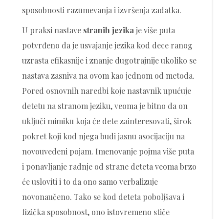
sposobnosti razumevanja i izvršenja zadatka.
U praksi nastave
stranih jezika
je više puta
potvrđeno da je usvajanje jezika kod dece ranog
uzrasta efikasnije i znanje dugotrajnije ukoliko se
nastava zasniva na ovom kao jednom od metoda.
Pored osnovnih naredbi koje nastavnik upućuje
detetu na stranom jeziku, veoma je bitno da on
uključi mimiku koja će dete zainteresovati, širok
pokret koji kod njega budi jasnu asocijaciju na
novouvedeni pojam. Imenovanje pojma više puta
i ponavljanje radnje od strane deteta veoma brzo
će usloviti i to da ono samo verbalizuje
novonaučeno. Tako se kod deteta poboljšava i
fizička sposobnost, ono istovremeno stiče