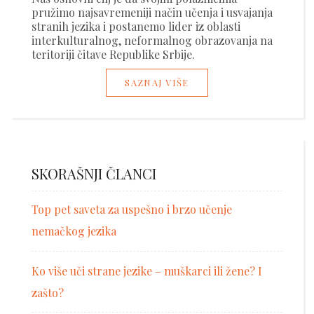
pružimo najsavremeniji način učenja i usvajanja
stranih jezika i postanemo lider iz oblasti
interkulturalnog, neformalnog obrazovanja na
teritoriji čitave Republike Srbije.
SAZNAJ VIŠE
SKORAŠNJI ČLANCI
Top pet saveta za uspešno i brzo učenje
nemačkog jezika
Ko više uči strane jezike – muškarci ili žene? I
zašto?