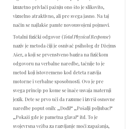
izuzetno privlači pažnju ono što je slikovito,
vizuelno atraktivno, ali pre svega jasno. Na taj
način se najlakše pamte novousvojeni pojmovi.
Totalni fizički odgovor (
Total Physical Response
)
naziv je metoda čiji je osnivač psiholog dr Džejms
Ašer, a koji se prvenstveno bazira na fizičkom
odgovoru na verbalne naredbe, tačnije to je
metod koji istovremeno kod deteta razvija
motorne i verbalne sposobnosti. Ovo je pre
svega princip po kome se inače usvaja maternji
jezik. Dete se prvo uči da razume i izvrši osnovne
naredbe poput onih: „Dođi!“ „Pošalji poljubac!“
„Pokaži gde je pametna glava!“ itd. To je
svojevrsna vežba za razvijanje moći zapažanja,