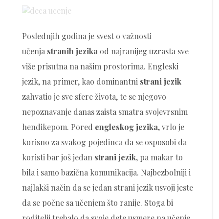
on
Poslednjih godina je svest o važnosti
učenja
stranih jezika
od najranijeg uzrasta sve
više prisutna na našim prostorima. Engleski
jezik, na primer, kao dominantni
strani jezik
zahvatio je sve sfere života, te se njegovo
nepoznavanje danas zaista smatra svojevrsnim
hendikepom. Pored
engleskog jezika
, vrlo je
korisno za svakog pojedinca da se osposobi da
koristi bar još jedan
strani jezik
, pa makar to
bila i samo bazična komunikacija. Najbezbolniji i
najlakši način da se jedan strani jezik usvoji jeste
da se počne sa učenjem što ranije. Stoga bi
roditelji trebalo da svoje dete usmere na učenje