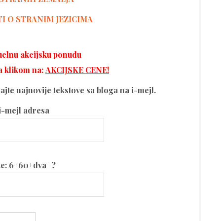
TI O STRANIM JEZICIMA
tuelnu akcijsku ponudu
a klikom na:
AKCIJSKE CENE!
ijajte najnovije tekstove sa bloga na i-mejl.
i-mejl adresa
te: 6+60+dva=?