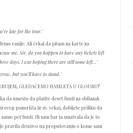
’re late for the tour.’
emo ranije. Ali čekaj da pitam za karte za
xcuse me, Sir, do you happen to have any tickets left
ree days, I was hoping there are still some left…’
rrow, but you’ll have to stand.’
ERUJEM, GLEDAĆEMO HAMLETA U GLOUBU!’
ka da umesto da platite deset funti za obilazak
ovog pozorišta iz 16. veka), dobijete priliku da
samo pet funti. Ili sam bar ja smatrala da je to
i je pravila društvo na proputovanju o kome sam