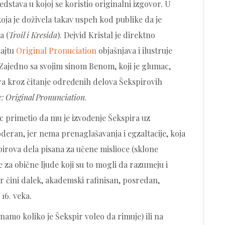
stava u kojoj se koristio originalni izgovor. U
oja je doživela takav uspeh kod publike da je
a (
Troil i Kresida
). Dejvid Kristal je direktno
sajtu
Original Pronuciation
objašnjava i ilustruje
 Zajedno sa svojim sinom Benom, koji je glumac,
ra kroz čitanje određenih delova Šekspirovih
: Original Pronunciation
.
c primetio da mu je izvođenje Šekspira uz
eran, jer nema prenaglašavanja i egzaltacije, koja
pirova dela pisana za učene mislioce (sklone
za obične ljude koji su to mogli da razumeju i
ir čini dalek, akademski rafinisan, posredan,
 16. veka.
 znamo koliko je Šekspir voleo da rimuje) ili na