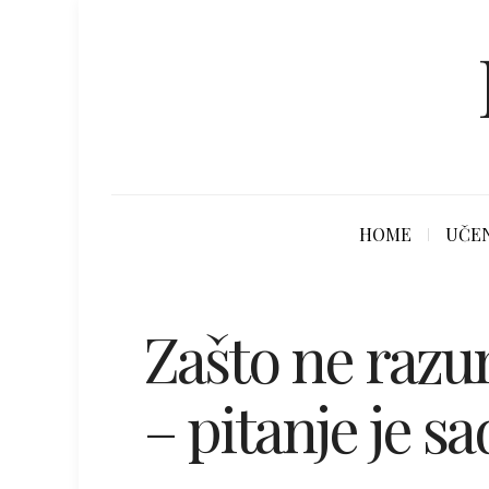
HOME
UČEN
Zašto ne raz
– pitanje je sa