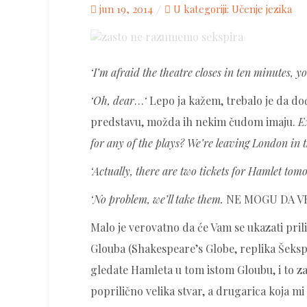
Posted
jun 19, 2014
U kategoriji:
Učenje jezika
on
‘I’m afraid the theatre closes in ten minutes, you
‘Oh, dear
…
‘
Lepo ja kažem, trebalo je da dođ
predstavu, možda ih nekim čudom imaju.
E
for any of the plays? We’re leaving London in th
‘Actually, there are two tickets for Hamlet tomo
‘No problem, we’ll take them.
NE MOGU DA V
Malo je verovatno da će Vam se ukazati prili
Glouba (Shakespeare’s Globe, replika Šekspir
gledate Hamleta u tom istom Gloubu, i to za 
poprilično velika stvar, a drugarica koja m