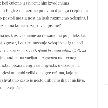
nog koji čujemo u savremenim izvođenjima
čan Englez ne razume polovinu dijaloga i replika, a
ko postoji mogućnost da ipak razumemo Šekspira, i
eziku na kome su zapravo i pisane?
a jezik osavremenjivao ne samo na polju leksike,
j izgovor, i za razumevanje Šekspirove igre reči
ora, koji se naziva
Original Pronunciation
(OP), za
i je standardna varijanta izgovora modernog
Kristal, poznati engleski lingvista, ukazao je na
gleskom gubi veliki deo igre rečima, kojom
 shvatamo zašto je nešto duhovito ili pronicljivo,
ubi svoju čar.