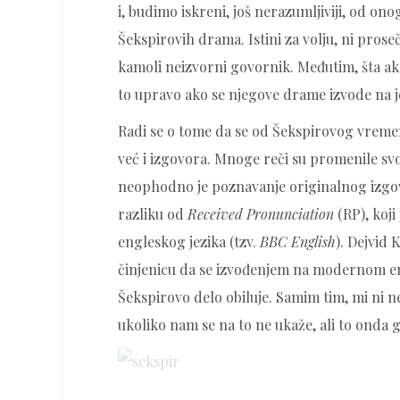
i, budimo iskreni, još nerazumljiviji, od o
Šekspirovih drama. Istini za volju, ni prose
kamoli neizvorni govornik. Međutim, šta a
to upravo ako se njegove drame izvode na j
Radi se o tome da se od Šekspirovog vremen
već i izgovora. Mnoge reči su promenile svo
neophodno je poznavanje originalnog izgov
razliku od
Received Pronunciation
(RP), koj
engleskog jezika (tzv.
BBC English
). Dejvid 
činjenicu da se izvođenjem na modernom en
Šekspirovo delo obiluje. Samim tim, mi ni ne
ukoliko nam se na to ne ukaže, ali to onda g