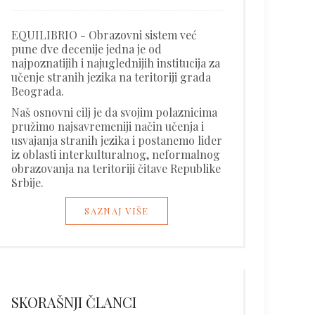
EQUILIBRIO - Obrazovni sistem već
pune dve decenije jedna je od
najpoznatijih i najuglednijih institucija za
učenje stranih jezika na teritoriji grada
Beograda.
Naš osnovni cilj je da svojim polaznicima
pružimo najsavremeniji način učenja i
usvajanja stranih jezika i postanemo lider
iz oblasti interkulturalnog, neformalnog
obrazovanja na teritoriji čitave Republike
Srbije.
SAZNAJ VIŠE
SKORAŠNJI ČLANCI