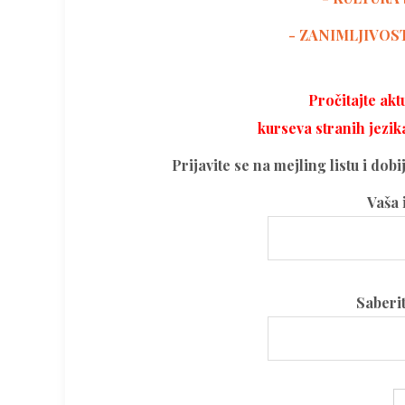
- ZANIMLJIVOS
Pročitajte ak
kurseva stranih jezik
Prijavite se na mejling listu i dob
Vaša 
Please
Saberi
leave
this
field
Please
empty.