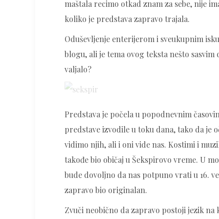
maštala recimo otkad znam za sebe, nije imal
koliko je predstava zapravo trajala.
Oduševljenje enterijerom i sveukupnim isk
blogu, ali je tema ovog teksta nešto sasvim 
valjalo?
Predstava je počela u popodnevnim časovima,
predstave izvodile u toku dana, tako da je 
vidimo njih, ali i oni vide nas. Kostimi i muzik
takođe bio običaj u Šekspirovo vreme. U m
bude dovoljno da nas potpuno vrati u 16. vek.
zapravo bio originalan.
Zvuči neobično da zapravo postoji jezik na k