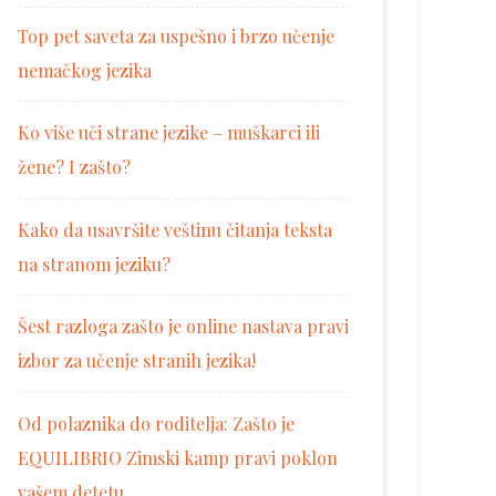
Top pet saveta za uspešno i brzo učenje
nemačkog jezika
Ko više uči strane jezike – muškarci ili
žene? I zašto?
Kako da usavršite veštinu čitanja teksta
na stranom jeziku?
Šest razloga zašto je online nastava pravi
izbor za učenje stranih jezika!
Od polaznika do roditelja: Zašto je
EQUILIBRIO Zimski kamp pravi poklon
vašem detetu