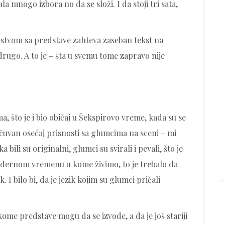
a mnogo izbora no da se složi. I da stoji tri sata,
ustvom sa predstave zahteva zaseban tekst na
drugo. A to je – šta u svemu tome zapravo nije
 što je i bio običaj u Šekspirovo vreme, kada su se
očuvan osećaj prisnosti sa glumcima na sceni – mi
a bili su originalni, glumci su svirali i pevali, što je
odernom vremenu u kome živimo, to je trebalo da
 I bilo bi, da je jezik kojim su glumci pričali
ome predstave mogu da se izvode, a da je još stariji