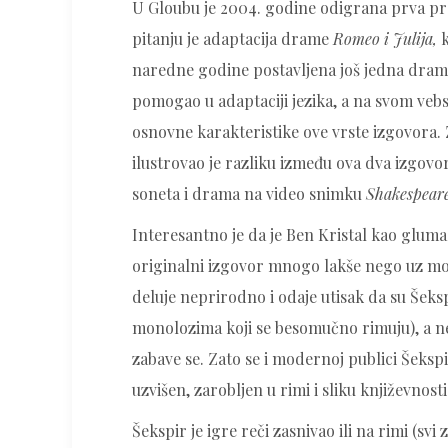
U Gloubu je 2004. godine odigrana prva pred
pitanju je adaptacija drame
Romeo i Julija,
k
naredne godine postavljena još jedna dram
pomogao u adaptaciji jezika, a na svom veb
osnovne karakteristike ove vrste izgovora.
ilustrovao je razliku između ova dva izgovo
soneta i drama na video snimku
Shakespeare
Interesantno je da je Ben Kristal kao gluma
originalni izgovor mnogo lakše nego uz mod
deluje neprirodno i odaje utisak da su Šeks
monolozima koji se besomučno rimuju), a ne 
zabave se. Zato se i modernoj publici Šeksp
uzvišen, zarobljen u rimi i sliku književnosti
Šekspir je igre reči zasnivao ili na rimi (svi