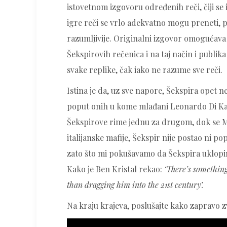
istovetnom izgovoru određenih reči, čiji se 
igre reči se vrlo adekvatno mogu preneti, p
razumljivije. Originalni izgovor omogućav
Šekspirovih rečenica i na taj način i publika
svake replike, čak iako ne razume sve reči.
Istina je da, uz sve napore, Šekspira opet n
poput onih u kome mlađani Leonardo Di Kapr
Šekspirove rime jednu za drugom, dok se Mo
italijanske mafije, Šekspir nije postao ni pop
zato što mi pokušavamo da Šekspira uklopi
Kako je Ben Kristal rekao:
‘There’s somethin
than dragging him into the 21st century’.
Na kraju krajeva, poslušajte kako zapravo zv