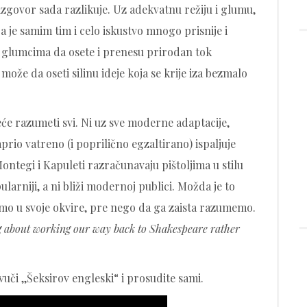
izgovor sada razlikuje. Uz adekvatnu režiju i glumu,
a je samim tim i celo iskustvo mnogo prisnije i
a glumcima da osete i prenesu prirodan tok
 može da oseti silinu ideje koja se krije iza bezmalo
eće razumeti svi. Ni uz sve moderne adaptacije,
io vatreno (i poprilično egzaltirano) ispaljuje
ntegi i Kapuleti razračunavaju pištoljima u stilu
ularniji, a ni bliži modernoj publici. Možda je to
mo u svoje okvire, pre nego da ga zaista razumemo.
g about working our way back to Shakespeare rather
uči ,,Šeksirov engleski“ i prosudite sami.