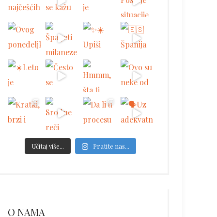
Učitaj više...
Pratite nas...
O NAMA