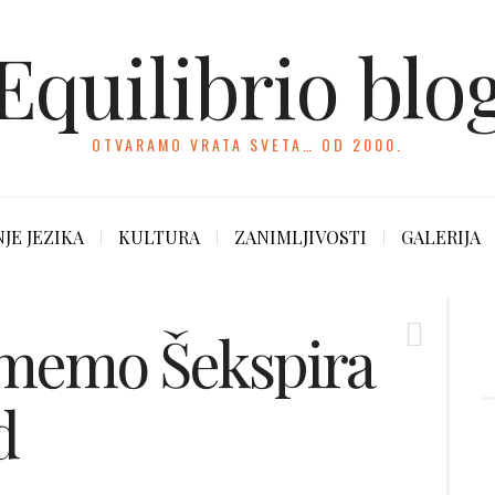
Equilibrio blo
OTVARAMO VRATA SVETA… OD 2000.
JE JEZIKA
KULTURA
ZANIMLJIVOSTI
GALERIJA
umemo Šekspira
d