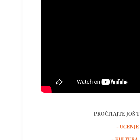
PROČITAJTE JOŠ 
- UČENJE
-
KULTURA 