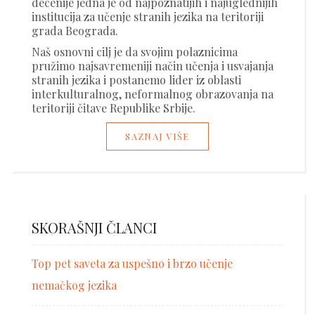
decenije jedna je od najpoznatijih i najuglednijih
institucija za učenje stranih jezika na teritoriji
grada Beograda.
Naš osnovni cilj je da svojim polaznicima
pružimo najsavremeniji način učenja i usvajanja
stranih jezika i postanemo lider iz oblasti
interkulturalnog, neformalnog obrazovanja na
teritoriji čitave Republike Srbije.
SAZNAJ VIŠE
SKORAŠNJI ČLANCI
Top pet saveta za uspešno i brzo učenje
nemačkog jezika