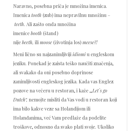
Naravno, posebna priča je množina imenica.
Imenica
tooth
(zub) ima nepravilnu množinu –
teeth.
Ali zašto onda množina
imenice
booth
(štand)
nije
beeth,
ili
moose
(životinja los)
meese?!
Meni lično su najzanimljiviji
idiomi
u engleskom
jeziku. Ponekad je zaista teško naučiti značenja,
ali svakako da oni posebno doprinose
zanimljivosti engleskog jezika. Kada vas Englez
pozove na večeru u restoran, i kaže „
Let`s go
Dutch“,
nemojte misliti da Vas vodi u restoran koji
ima bilo kakve veze sa Holandijom ili
Holanđanima, već Vam predlaže da podelite
troškove, odnosno da svako plati svoje. Ukoliko