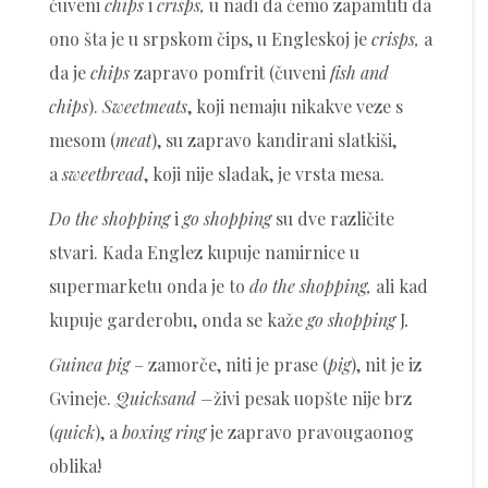
čuveni
chips
i
crisps,
u nadi da ćemo zapamtiti da
ono šta je u srpskom čips, u Engleskoj je
crisps,
a
da je
chips
zapravo pomfrit (čuveni
fish and
chips
).
Sweetmeats
, koji nemaju nikakve veze s
mesom (
meat
), su zapravo kandirani slatkiši,
a
sweetbread
, koji nije sladak, je vrsta mesa.
Do the shopping
i
go shopping
su dve različite
stvari. Kada Englez kupuje namirnice u
supermarketu onda je to
do the shopping,
ali kad
kupuje garderobu, onda se kaže
go shopping
J
.
Guinea pig
– zamorče, niti je prase (
pig
), nit je iz
Gvineje.
Quicksand –
živi pesak uopšte nije brz
(
quick
), a
boxing ring
je zapravo pravougaonog
oblika!