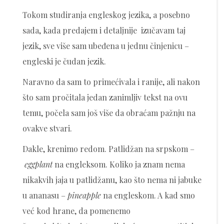
Tokom studiranja engleskog jezika, a posebno
sada, kada predajem i detaljnije izučavam taj
jezik, sve više sam ubeđena u jednu činjenicu –
engleski je čudan jezik.
Naravno da sam to primećivala i ranije, ali nakon
što sam pročitala jedan zanimljiv tekst na ovu
temu, počela sam još više da obraćam pažnju na
ovakve stvari.
Dakle, krenimo redom. Patlidžan na srpskom –
eggplant
na engleksom. Koliko ja znam nema
nikakvih jaja u patlidžanu, kao što nema ni jabuke
u ananasu –
pineapple
na engleskom. A kad smo
već kod hrane, da pomenemo