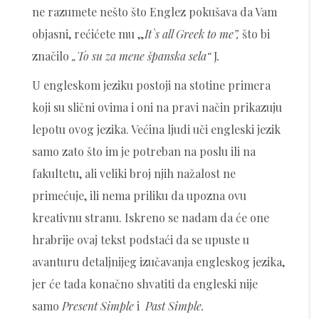
ne razumete nešto što Englez pokušava da Vam
objasni, rećićete mu „
It`s all Greek to me”,
što bi
značilo
„To su za mene španska sela“
J
.
U engleskom jeziku postoji na stotine primera
koji su slični ovima i oni na pravi način prikazuju
lepotu ovog jezika. Većina ljudi uči engleski jezik
samo zato što im je potreban na poslu ili na
fakultetu, ali veliki broj njih nažalost ne
primećuje, ili nema priliku da upozna ovu
kreativnu stranu. Iskreno se nadam da će one
hrabrije ovaj tekst podstaći da se upuste u
avanturu detaljnijeg izučavanja engleskog jezika,
jer će tada konačno shvatiti da engleski nije
samo
Present Simple
i
Past Simple.