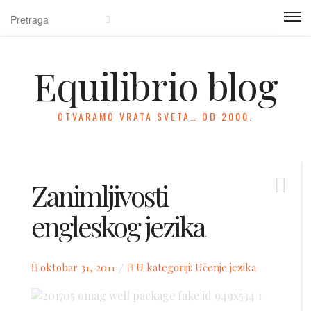
Equilibrio blog
OTVARAMO VRATA SVETA… OD 2000.
Zanimljivosti
engleskog jezika
Posted
oktobar 31, 2011
U kategoriji:
Učenje jezika
on