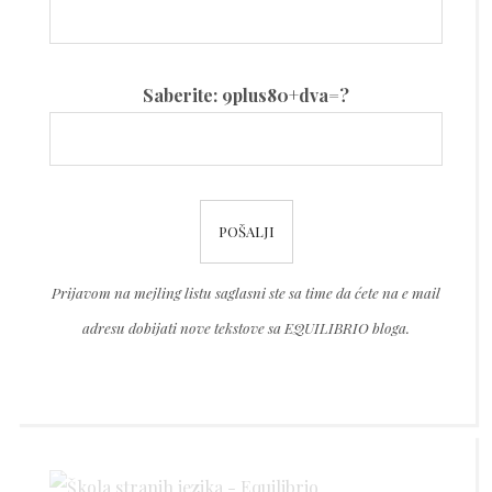
Please
Saberite: 9plus80+dva=?
leave
this
field
Please
empty.
leave
this
Prijavom na mejling listu saglasni ste sa time da ćete na e mail
field
adresu dobijati nove tekstove sa EQUILIBRIO bloga.
empty.