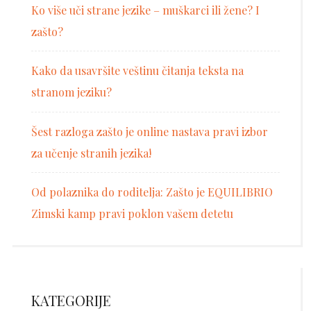
Ko više uči strane jezike – muškarci ili žene? I
zašto?
Kako da usavršite veštinu čitanja teksta na
stranom jeziku?
Šest razloga zašto je online nastava pravi izbor
za učenje stranih jezika!
Od polaznika do roditelja: Zašto je EQUILIBRIO
Zimski kamp pravi poklon vašem detetu
KATEGORIJE