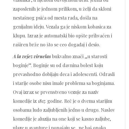
zaposlenih je jednom prilikom, u želji da skloni
nestašnog psića od mesta rada, došla na
genijalnu ideju. Vezala ga je niskom kobasica za
klupu. Izraz je automatski bio opšte prihvaćen i
raširen brže no što se ceo događaj i desio.
A la vejez viruelas
bukvalno znači „u starosti
boginje”. Boginje su od davnina bolest koju
prevashodno dobijaju deca i adolescenti. Odrasli
i starije osobe nisu imale problema sa boginjama.
Ovaj izraz se prvenstveno vezuje za naziv
komedije iz 1817. godine. Reč je o dvema starijim
osobama ludo zaljubljenih jedno u drugo. Naslov
komedije je aluzija na one koji se kasno zaljube,
ulaze u avanture i ponašaju se , ne baš onako