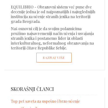
EQUILIBRIO - Obrazovni sistem već pune dve
decenije jedna je od najpoznatijih i najuglednijih
institucija za učenje stranih jezika na teritoriji
grada Beograda.
Naš osnovni cilj je da svojim polaznicima
pružimo najsavremeniji način učenja i usvajanja
stranih jezika i postanemo lider iz oblasti
interkulturalnog, neformalnog obrazovanja na
teritoriji čitave Republike Srbije.
SAZNAJ VIŠE
SKORAŠNJI ČLANCI
Top pet saveta za uspešno i brzo učenje