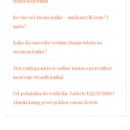
nemačkog jezika
Ko više uči strane jezike – muškarci ili žene? I
zašto?
Kako da usavršite veštinu čitanja teksta na
stranom jeziku?
Šest razloga zašto je online nastava pravi izbor
za učenje stranih jezika!
Od polaznika do roditelja: Zašto je EQUILIBRIO
Zimski kamp pravi poklon vašem detetu