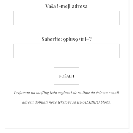
Vaša i-mejl adresa
Please
Saberite: 9plus9+tri=?
leave
this
field
Please
empty.
leave
this
Prijavom na mejling listu saglasni ste sa time da ćete na e mail
field
adresu dobijati nove tekstove sa EQUILIBRIO bloga.
empty.