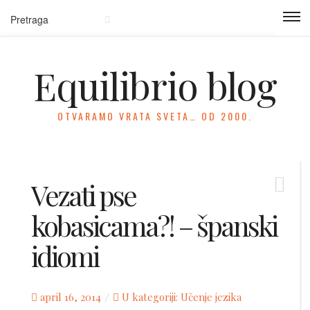
Equilibrio blog
OTVARAMO VRATA SVETA… OD 2000.
Vezati pse
kobasicama?! – španski
idiomi
Posted
april 16, 2014
U kategoriji:
Učenje jezika