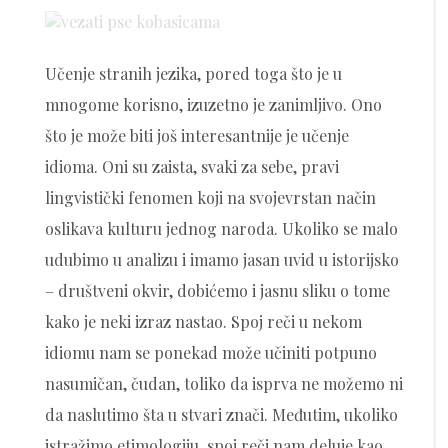
on
Učenje stranih jezika, pored toga što je u
mnogome korisno, izuzetno je zanimljivo. Ono
što je može biti još interesantnije je učenje
idioma. Oni su zaista, svaki za sebe, pravi
lingvistički fenomen koji na svojevrstan način
oslikava kulturu jednog naroda. Ukoliko se malo
udubimo u analizu i imamo jasan uvid u istorijsko
– društveni okvir, dobićemo i jasnu sliku o tome
kako je neki izraz nastao. Spoj reči u nekom
idiomu nam se ponekad može učiniti potpuno
nasumičan, čudan, toliko da isprva ne možemo ni
da naslutimo šta u stvari znači. Međutim, ukoliko
istražimo etimologiju, spoj reči nam deluje kao