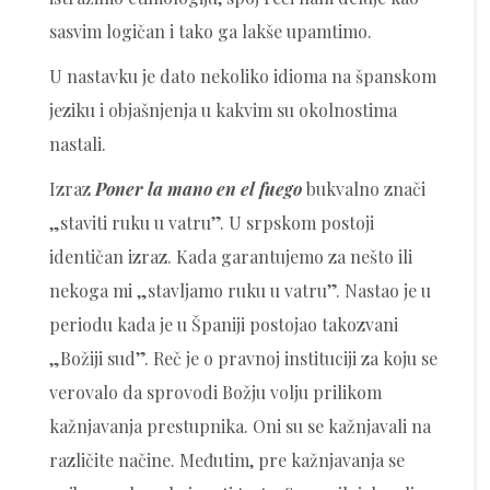
sasvim logičan i tako ga lakše upamtimo.
U nastavku je dato nekoliko idioma na španskom
jeziku i objašnjenja u kakvim su okolnostima
nastali.
Izraz
Poner la mano en el fuego
bukvalno znači
„staviti ruku u vatru”. U srpskom postoji
identičan izraz. Kada garantujemo za nešto ili
nekoga mi „stavljamo ruku u vatru”. Nastao je u
periodu kada je u Španiji postojao takozvani
„Božiji sud”. Reč je o pravnoj instituciji za koju se
verovalo da sprovodi Božju volju prilikom
kažnjavanja prestupnika. Oni su se kažnjavali na
različite načine. Međutim, pre kažnjavanja se