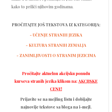
kako to priliči njihovim godinama.
PROČITAJTE JOŠ TEKSTOVA IZ KATEGORIJA:
- UČENJE STRANIH JEZIKA
-
KULTURA STRANIH ZEMALJA
- ZANIMLJIVOSTI O STRANIM JEZICIMA
Pročitajte aktuelnu akcijsku ponudu
kurseva stranih jezika klikom na:
AKCIJSKE
CENE!
Prijavite se na mejling listu i dobijajte
najnovije tekstove sa bloga na i-mejl.