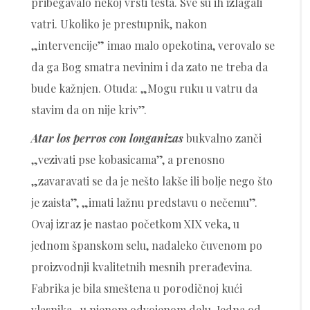
pribegavalo nekoj vrsti testa. Sve su ih izlagali
vatri. Ukoliko je prestupnik, nakon
„intervencije” imao malo opekotina, verovalo se
da ga Bog smatra nevinim i da zato ne treba da
bude kažnjen. Otuda: „Mogu ruku u vatru da
stavim da on nije kriv”.
Atar los perros con longanizas
bukvalno zanči
„vezivati pse kobasicama”, a prenosno
„zavaravati se da je nešto lakše ili bolje nego što
je zaista”, „imati lažnu predstavu o nečemu”.
Ovaj izraz je nastao početkom XIX veka, u
jednom španskom selu, nadaleko čuvenom po
proizvodnji kvalitetnih mesnih prerađevina.
Fabrika je bila smeštena u porodičnoj kući
vlasnika , u njenom odvojenom delu. Jedna od