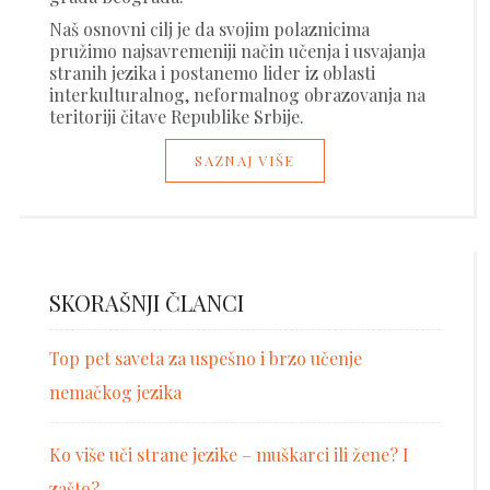
Naš osnovni cilj je da svojim polaznicima
pružimo najsavremeniji način učenja i usvajanja
stranih jezika i postanemo lider iz oblasti
interkulturalnog, neformalnog obrazovanja na
teritoriji čitave Republike Srbije.
SAZNAJ VIŠE
SKORAŠNJI ČLANCI
Top pet saveta za uspešno i brzo učenje
nemačkog jezika
Ko više uči strane jezike – muškarci ili žene? I
zašto?