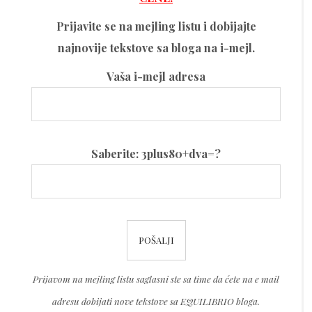
Prijavite se na mejling listu i dobijajte
najnovije tekstove sa bloga na i-mejl.
Vaša i-mejl adresa
Please
Saberite: 3plus80+dva=?
leave
this
field
Please
empty.
leave
this
Prijavom na mejling listu saglasni ste sa time da ćete na e mail
field
adresu dobijati nove tekstove sa EQUILIBRIO bloga.
empty.