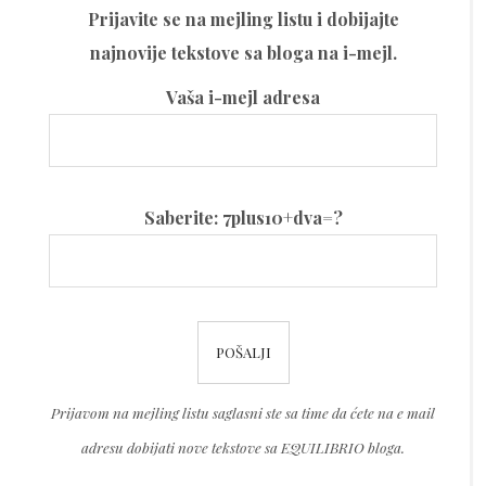
Prijavite se na mejling listu i dobijajte
najnovije tekstove sa bloga na i-mejl.
Vaša i-mejl adresa
Please
Saberite: 7plus10+dva=?
leave
this
field
Please
empty.
leave
this
Prijavom na mejling listu saglasni ste sa time da ćete na e mail
field
adresu dobijati nove tekstove sa EQUILIBRIO bloga.
empty.