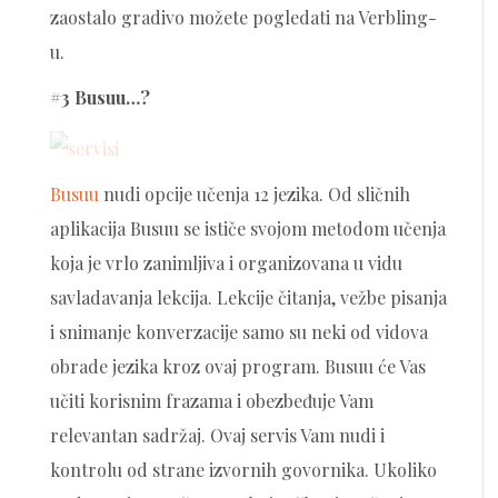
zaostalo gradivo možete pogledati na Verbling-
u.
#3 Busuu…?
Busuu
nudi opcije učenja 12 jezika. Od sličnih
aplikacija Busuu se ističe svojom metodom učenja
koja je vrlo zanimljiva i organizovana u vidu
savladavanja lekcija. Lekcije čitanja, vežbe pisanja
i snimanje konverzacije samo su neki od vidova
obrade jezika kroz ovaj program. Busuu će Vas
učiti korisnim frazama i obezbeđuje Vam
relevantan sadržaj. Ovaj servis Vam nudi i
kontrolu od strane izvornih govornika. Ukoliko