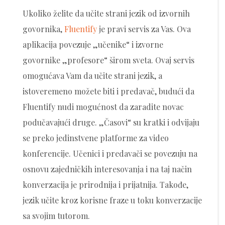
Ukoliko želite da učite strani jezik od izvornih
govornika,
Fluentify
je pravi servis za Vas. Ova
aplikacija povezuje „učenike“ i izvorne
govornike „profesore“ širom sveta. Ovaj servis
omogućava Vam da učite strani jezik, a
istoveremeno možete biti i predavač, budući da
Fluentify nudi mogućnost da zaradite novac
podučavajući druge. „Časovi“ su kratki i odvijaju
se preko jedinstvene platforme za video
konferencije. Učenici i predavači se povezuju na
osnovu zajedničkih interesovanja i na taj način
konverzacija je prirodnija i prijatnija. Takođe,
jezik učite kroz korisne fraze u toku konverzacije
sa svojim tutorom.