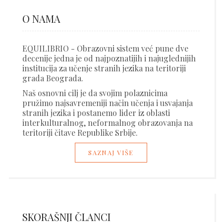
O NAMA
EQUILIBRIO - Obrazovni sistem već pune dve
decenije jedna je od najpoznatijih i najuglednijih
institucija za učenje stranih jezika na teritoriji
grada Beograda.
Naš osnovni cilj je da svojim polaznicima
pružimo najsavremeniji način učenja i usvajanja
stranih jezika i postanemo lider iz oblasti
interkulturalnog, neformalnog obrazovanja na
teritoriji čitave Republike Srbije.
SAZNAJ VIŠE
SKORAŠNJI ČLANCI