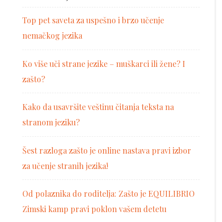
Top pet saveta za uspešno i brzo učenje
nemačkog jezika
Ko više uči strane jezike – muškarci ili žene? I
zašto?
Kako da usavršite veštinu čitanja teksta na
stranom jeziku?
Šest razloga zašto je online nastava pravi izbor
za učenje stranih jezika!
Od polaznika do roditelja: Zašto je EQUILIBRIO
Zimski kamp pravi poklon vašem detetu