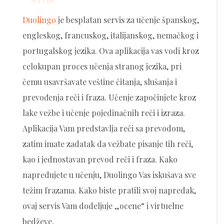
Duolingo
je besplatan servis za učenje španskog,
engleskog, francuskog, italijanskog, nemačkog i
portugalskog jezika. Ova aplikacija vas vodi kroz
celokupan proces učenja stranog jezika, pri
čemu usavršavate veštine čitanja, slušanja i
prevođenja reči i fraza. Učenje započinjete kroz
lake vežbe i učenje pojedinačnih reči i izraza.
Aplikacija Vam predstavlja reči sa prevodom,
zatim imate zadatak da vežbate pisanje tih reči,
kao i jednostavan prevod reči i fraza. Kako
napredujete u učenju, Duolingo Vas iskušava sve
težim frazama. Kako biste pratili svoj napredak,
ovaj servis Vam dodeljuje „ocene“ i virtuelne
bedževe.