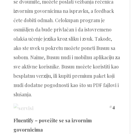
se dvoumite, možete poslati vežbanja rečenica
izvornim govornicima na ispravku, a feedback
ćete dobiti odmah. Celokupan program je
osmišljen da bude privlačan i da istovremeno
olakša učenje jezika kroz sliku i zvuk. Takođe,
ako ste uvek u pokretu možete poneti Busuu sa
sobom. Naime, Busuu nudi i mobilnu aplikaciju za
sve aktivne korisnike. Busuu možete koristiti kao
besplatnu verziju, ili kupiti premium paket koji
nudi dodatne pogodnosti kao što su PDF fajlovi i
slušanja.
#4
Fluentify – povežite se sa izvornim
govornicima