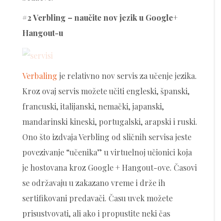
#2 Verbling – naučite nov jezik u Google+
Hangout-u
Verbaling
je relativno nov servis za učenje jezika.
Kroz ovaj servis možete učiti engleski, španski,
francuski, italijanski, nemački, japanski,
mandarinski kineski, portugalski, arapski i ruski.
Ono što izdvaja Verbling od sličnih servisa jeste
povezivanje “učenika” u virtuelnoj učionici koja
je hostovana kroz Google + Hangout-ove. Časovi
se održavaju u zakazano vreme i drže ih
sertifikovani predavači. Času uvek možete
prisustvovati, ali ako i propustite neki čas