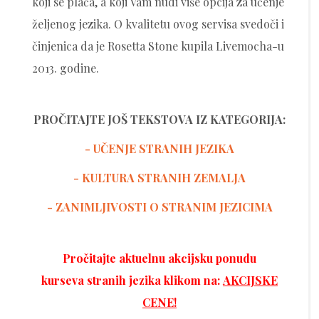
koji se plaća, a koji Vam nudi više opcija za učenje
željenog jezika. O kvalitetu ovog servisa svedoči i
činjenica da je Rosetta Stone kupila Livemocha-u
2013. godine.
PROČITAJTE JOŠ TEKSTOVA IZ KATEGORIJA:
- UČENJE STRANIH JEZIKA
-
KULTURA STRANIH ZEMALJA
- ZANIMLJIVOSTI O STRANIM JEZICIMA
Pročitajte aktuelnu akcijsku ponudu
kurseva stranih jezika klikom na:
AKCIJSKE
CENE!