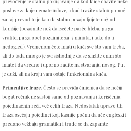
prevođenje je stalno pokušavanje da kod kuće obavite neke
poslove za koje nemate uslove, a kad tražite stalnu pomoć
za taj prevod to je kao da stalno pozajmljujete nož od
komšije (pozajmite nož da isečete parče hleba, pa ga
vratite, pa ga opet pozajmite za 5 minuta, i tako do u
nedogled). Vremenom ćete imati u kući sve što vam treba,
ali do tada mnogo je svrsishodnije da se služite onim što
imate i da vredno i uporno radite na stvaranju novog. Put
je duži, ali na kraju vam ostaje funkcionalna kuća.
Primenljive fraze.
Često se previđa činjenica da se nečiji
bogat rečnik ne sastoji samo od poznavanja i korišćenja
pojedinačnih reči, već celih fraza. Nedostatak upravo tih
fraza osećaju pojedinci koji kasnije počnu da uče engleski i
predano vežbaju gramatiku i trude se da zapamte