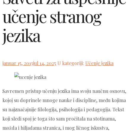
učenje stranog
jezika
Posted
januar 15, 2013
jul 14, 2025
U kategoriji:
Učenje jezika
on
Savremen pristup učenju jezika ima svoju naučnu osnovu,
kojoj su doprinele mnoge nauke i discipline, među kojima
su najznačajnije filologija, psihologija i pedagogija. Tekst
koji sledi spoj je toga što sam pročitala na stotinama,
možda i hiljadama stranica, i mog ličnog iskustva,