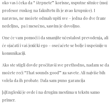
oko vas i čeka da “ štrpnete” korisne, usputne sitnice (moj
profesor ruskog na fakultetu ih je zvao krupnice). I
naravno, ne možete odmah upiti sve – jedna do dve fraze
nedeljno, pa i mesečno, sasvim je dovoljno.
One će vam pomoći i da smanjite učestalost prevođenja, ali
će ojačati i vaš jezički ego – osećaćete se bolje i uspešnije u
komunikaciji.
Ako ste stigli dovde pročitavši sve prethodno, nadam se da
možete reći “That sounds good” za savete. Ali najviše bih
volela da ih probate. Dala sam puno garancija
[1]Engleski je ovde i na drugim mestima u tekstu samo
primer.