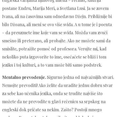
engleska varijanta njihovog imena – recimo, Andrija
postane Endru, Marija Meri, a Svetlana Lusi. Ja se zovem
Ivana, ali na časovima sam odnedavno Džejn. Približnije bi
bilo Džoana, ali meni se ovo više sviđa. A u tome je i poenta
– da preuzmete ime koje vam se sviđa. Možda vam zvuči
smešno ili preterano, ali probajte. Ako ne možete sami da
smislite, potražite pomoć od profesora. Verujte mi, kad
nekoliko puta izgovorite to ime, osećaćete se bliži i tom
jeziku i toj kulturi, a to vam može biti samo podstrek.
Mentalno prevođenje.
Sigurno jedna od najvažnijih stvari.
Nemojte prevoditi! Ako želite da uradite jednu dobru stvar
za sebe kao učenika jezika, onda se trudite najviše što
možete da ne prevodite u glavi rečenicu sa srpskog na
engleski dok pričate sa nekim. Zašto? Postoji mnogo