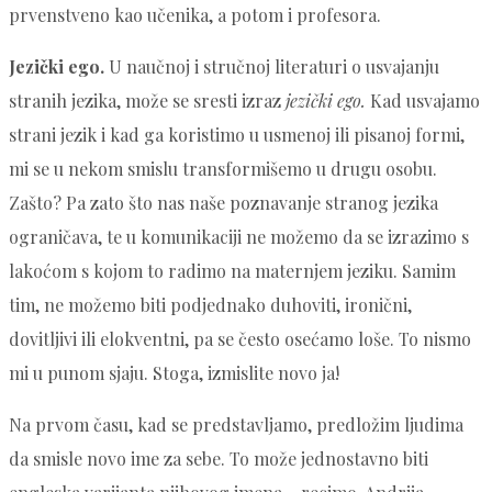
prvenstveno kao učenika, a potom i profesora.
Jezički ego.
U naučnoj i stručnoj literaturi o usvajanju
stranih jezika, može se sresti izraz
jezički ego.
Kad usvajamo
strani jezik i kad ga koristimo u usmenoj ili pisanoj formi,
mi se u nekom smislu transformišemo u drugu osobu.
Zašto? Pa zato što nas naše poznavanje stranog jezika
ograničava, te u komunikaciji ne možemo da se izrazimo s
lakoćom s kojom to radimo na maternjem jeziku. Samim
tim, ne možemo biti podjednako duhoviti, ironični,
dovitljivi ili elokventni, pa se često osećamo loše. To nismo
mi u punom sjaju. Stoga, izmislite novo ja!
Na prvom času, kad se predstavljamo, predložim ljudima
da smisle novo ime za sebe. To može jednostavno biti