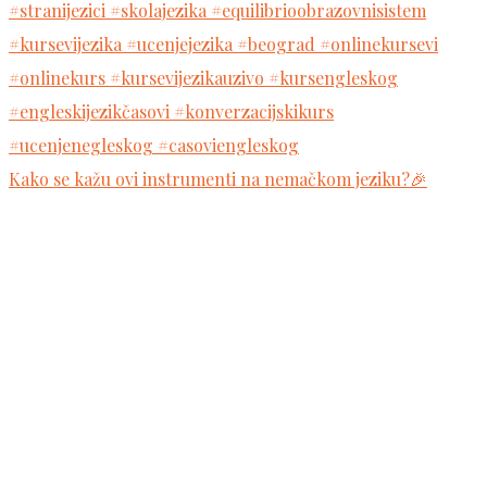
Kako se kažu ovi instrumenti na nemačkom jeziku?🎉