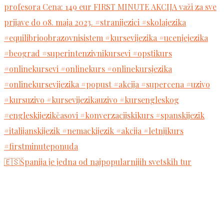
🇪🇸Španija je jedna od najpopularnijih svetskih tur