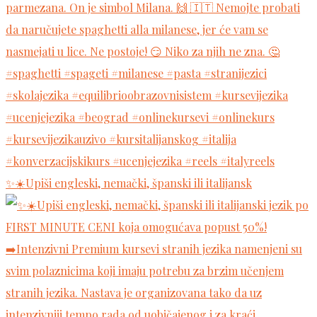
✨☀️Upiši engleski, nemački, španski ili italijansk