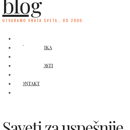
blog
OTVARAMO VRATA SVETA… OD 2000.
HOME
UČENJE JEZIKA
KULTURA
ZANIMLJIVOSTI
GALERIJA
KONTAKT
Saveti za uspešnije