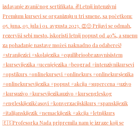
🇪🇸Profesorka Nada pripremila nam je izraze koji se