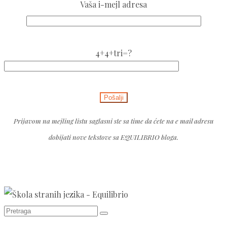
Vaša i-mejl adresa
Please
4+4+tri=?
leave
this
Please
field
leave
empty.
this
Prijavom na mejling listu saglasni ste sa time da ćete na e mail adresu
field
dobijati nove tekstove sa EQUILIBRIO bloga.
empty.