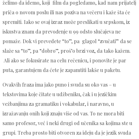
želimo da idemo, koji film da pogledamo, kad nam prijatelj
priča o novom poslu ili nas poziva na večeru i kaže šta će
spremiti. Iako se ovaj izraz može preslikati u srpskom, iz
iskustva znam da prevođenje u 99 odsto slučajeva ne
pomaže. Dok vi prevedete “to”, pa glagol “zvučati” da se
slaže sa “to”, pa “dobro”, proš’o brzi voz, da tako kažem.
Ali ako se fokusirate na celu rečenicu, i ponovite je par
puta, garantujem da ćete je zapamtiti lakše u paketu.
Ovakvih fraza ima jako puno i svuda su oko vas – u
tekstovima koje čitate u udžbeniku, čak i u jezičkim
vežbanjima za gramatiku i vokabular, i naravno, u
izražavanju onih koji znaju više od vas. To ne mora biti
samo profesor, već i neki drugi od učenika sa kojima ste u
grupi. Treba prosto biti otvoren za ideju da je jezik svuda