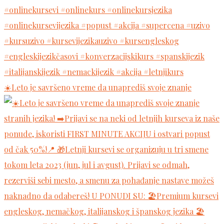
☀️Leto je savršeno vreme da unaprediš svoje znanje