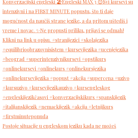
Postoje situacije u engleskom jeziku kada ne možeš