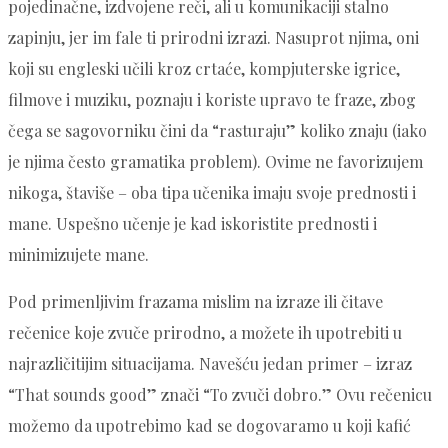
pojedinačne, izdvojene reči, ali u komunikaciji stalno
zapinju, jer im fale ti prirodni izrazi. Nasuprot njima, oni
koji su engleski učili kroz crtaće, kompjuterske igrice,
filmove i muziku, poznaju i koriste upravo te fraze, zbog
čega se sagovorniku čini da “rasturaju” koliko znaju (iako
je njima često gramatika problem). Ovime ne favorizujem
nikoga, štaviše – oba tipa učenika imaju svoje prednosti i
mane. Uspešno učenje je kad iskoristite prednosti i
minimizujete mane.
Pod primenljivim frazama mislim na izraze ili čitave
rečenice koje zvuče prirodno, a možete ih upotrebiti u
najrazličitijim situacijama. Navešću jedan primer – izraz
“That sounds good” znači “To zvuči dobro.” Ovu rečenicu
možemo da upotrebimo kad se dogovaramo u koji kafić