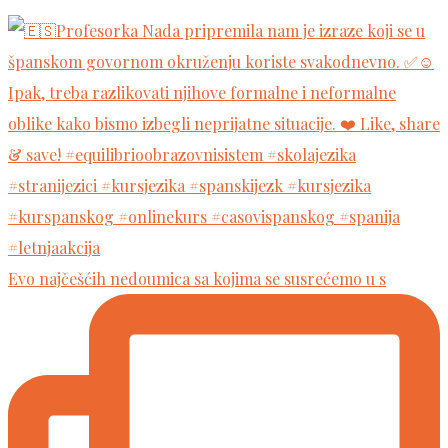
Evo najčešćih nedoumica sa kojima se susrećemo u s