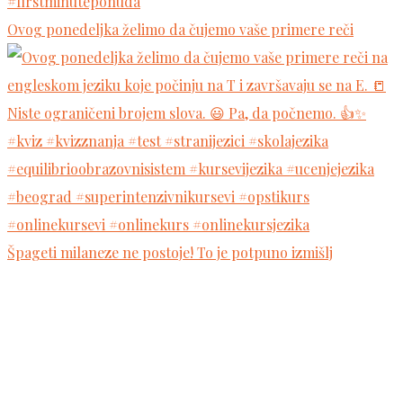
Ovog ponedeljka želimo da čujemo vaše primere reči
Špageti milaneze ne postoje! To je potpuno izmišlj