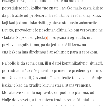
razloga. Prvo, tako stalno nailazite na blokade i
potvrđujete sebi koliko “ne znate”. Svako malo zastajkujete
da potražite od profesora ili rečnika ovu reč ili onaj izraz,
koji kad jednom iskoristite, gotovo sto posto zaboravite.
Drugo, prevođenje je posebna veština, kojom verovatno ne
vladate. Srpski i engleski
[1]
nisu jezici u ogledalu, niti
pozitiv i negativ filma, pa da jedna reč ili izraz na
engleskom ima direktnog i apsolutnog para u srpskom.
Najbolje je da se na času, ili u datoj komunikativnoj situaciji,
potrudite da što više pravilno primenite pređeno gradivo,
ono što ste radili, što znate. Posmatrajte to ovako – učenje
jezika je kao da gradite kuću u stara, stara vremena.
Morate sve sami da napravite, od poda do plafona, od
činije do kreveta, a to zahteva trud i vreme. Mentalno