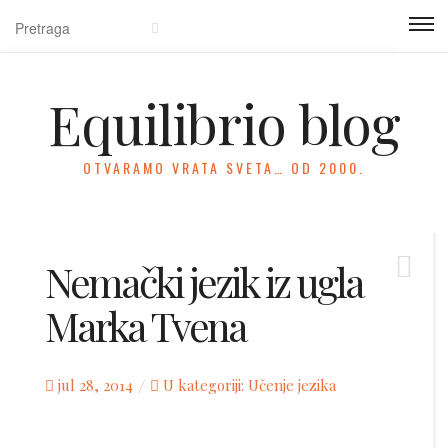
Equilibrio blog
OTVARAMO VRATA SVETA… OD 2000.
Nemački jezik iz ugla
Marka Tvena
Posted
jul 28, 2014
U kategoriji:
Učenje jezika
on