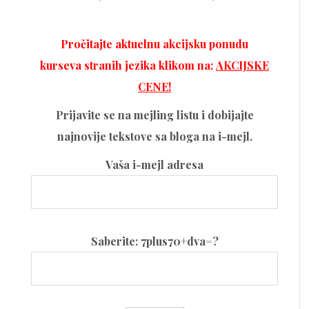
Pročitajte aktuelnu akcijsku ponudu
kurseva stranih jezika klikom na:
AKCIJSKE
CENE!
Prijavite se na mejling listu i dobijajte
najnovije tekstove sa bloga na i-mejl.
Vaša i-mejl adresa
Please
Saberite: 7plus70+dva=?
leave
this
field