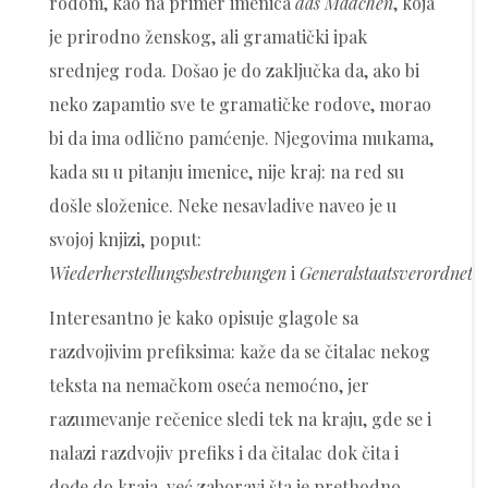
rodom, kao na primer imenica
das Mädchen
, koja
je prirodno ženskog, ali gramatički ipak
srednjeg roda. Došao je do zaključka da, ako bi
neko zapamtio sve te gramatičke rodove, morao
bi da ima odlično pamćenje. Njegovima mukama,
kada su u pitanju imenice, nije kraj: na red su
došle složenice. Neke nesavladive naveo je u
svojoj knjizi, poput:
Wiederherstellungsbestrebungen
i
Generalstaatsverordnet
Interesantno je kako opisuje glagole sa
razdvojivim prefiksima: kaže da se čitalac nekog
teksta na nemačkom oseća nemoćno, jer
razumevanje rečenice sledi tek na kraju, gde se i
nalazi razdvojiv prefiks i da čitalac dok čita i
dođe do kraja, već zaboravi šta je prethodno