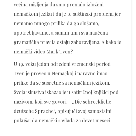
većina mišljenja da smo premalo izloženi
nemačkom jeziku i da je to suštinski problem, jer
nemamo mnogo prilika da ga slušamo,
upotrebljavamo, a samim tim i sva naučena
gramatička pravila ostaju zaboravljena. A kako je
nemački video Mark Tven?
U 19. veku jedan određeni vremenski period
Tven je proveo u Nemačkoj i naravno imao
prilike da se susretne sa nemačkim jezikom.
Svoja iskustva iskazao je u satiričnoj knjižici pod
nazivom, koji sve govori – „Die schreckliche
deutsche Sprache“, opisujući svoj samostalni
pokušaj da nemački savlada za devet meseci.