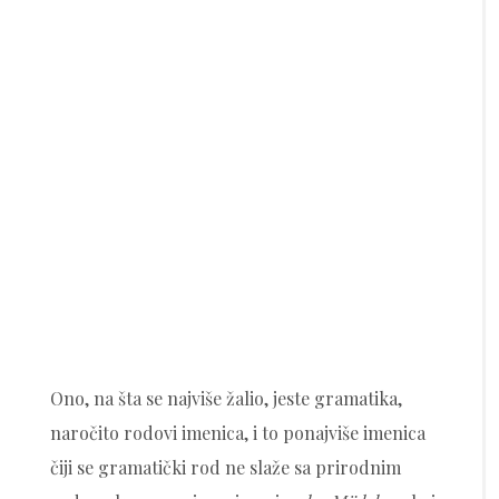
Ono, na šta se najviše žalio, jeste gramatika,
naročito rodovi imenica, i to ponajviše imenica
čiji se gramatički rod ne slaže sa prirodnim