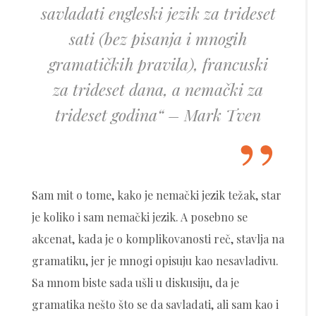
savladati engleski jezik za trideset
sati (bez pisanja i mnogih
gramatičkih pravila), francuski
za trideset dana, a nemački za
trideset godina“ – Mark Tven
Sam mit o tome, kako je nemački jezik težak, star
je koliko i sam nemački jezik. A posebno se
akcenat, kada je o komplikovanosti reč, stavlja na
gramatiku, jer je mnogi opisuju kao nesavladivu.
Sa mnom biste sada ušli u diskusiju, da je
gramatika nešto što se da savladati, ali sam kao i