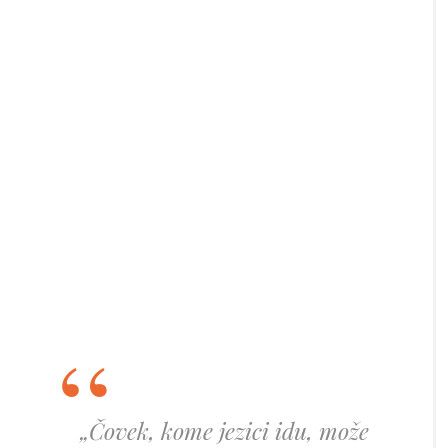
„Čovek, kome jezici idu, može