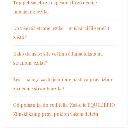
Top pet saveta za uspešno i brzo učenje
nemačkog jezika
Ko više uči strane jezike – muškarci ili žene? I
zašto?
Kako da usavršite veštinu čitanja teksta na
stranom jeziku?
Šest razloga zašto je online nastava pravi izbor
za učenje stranih jezika!
Od polaznika do roditelja: Zašto je EQUILIBRIO
Zimski kamp pravi poklon vašem detetu