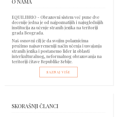
O NAMA
EQUILIBRIO - Obrazovni sistem već pune dve
decenije jedna je od najpoznatijih i najuglednijih
institucija za učenje stranih jezika na teritoriji
grada Beograda.
Naš osnovni cilj je da svojim polaznicima
pružimo najsavremeniji način učenja i usvajanja
stranih jezika i postanemo lider iz oblasti
interkulturalnog, neformalnog obrazovanja na
teritoriji čitave Republike Srbije.
SAZNAJ VIŠE
SKORAŠNJI ČLANCI