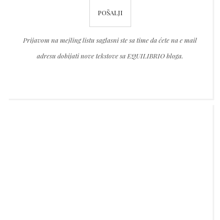
Please
empty.
leave
this
Prijavom na mejling listu saglasni ste sa time da ćete na e mail
field
adresu dobijati nove tekstove sa EQUILIBRIO bloga.
empty.