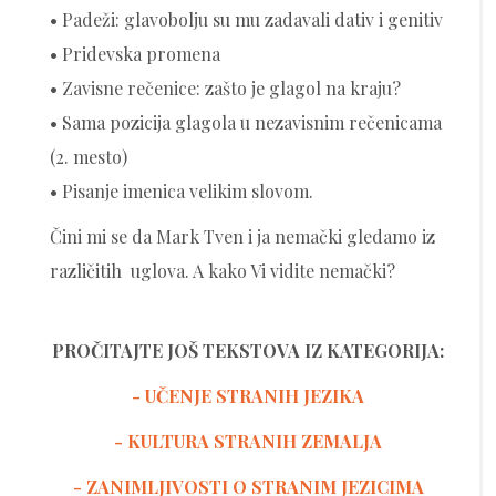
• Padeži: glavobolju su mu zadavali dativ i genitiv
• Pridevska promena
• Zavisne rečenice: zašto je glagol na kraju?
• Sama pozicija glagola u nezavisnim rečenicama
(2. mesto)
• Pisanje imenica velikim slovom.
Čini mi se da Mark Tven i ja nemački gledamo iz
različitih uglova. A kako Vi vidite nemački?
PROČITAJTE JOŠ TEKSTOVA IZ KATEGORIJA:
- UČENJE STRANIH JEZIKA
-
KULTURA STRANIH ZEMALJA
- ZANIMLJIVOSTI O STRANIM JEZICIMA