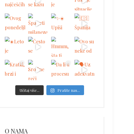
Učitaj više...
Pratite nas...
O NAMA