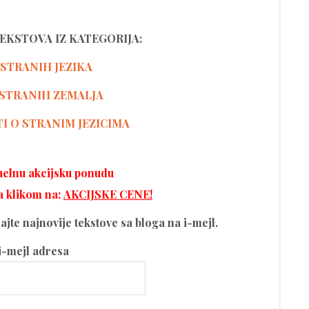
TEKSTOVA IZ KATEGORIJA:
 STRANIH JEZIKA
STRANIH ZEMALJA
TI O STRANIM JEZICIMA
tuelnu akcijsku ponudu
a klikom na:
AKCIJSKE CENE!
ijajte najnovije tekstove sa bloga na i-mejl.
i-mejl adresa