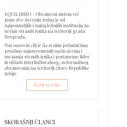
EQUILIBRIO - Obrazovni sistem već
pune dve decenije jedna je od
najpoznatijih i najuglednijih institucija za
učenje stranih jezika na teritoriji grada
Beograda.
viru neke kampanje) u negativnom, kritičkom kontekstu ili na
Naš osnovni cilj je da svojim polaznicima
pružimo najsavremeniji način učenja i
usvajanja stranih jezika i postanemo lider
iz oblasti interkulturalnog, neformalnog
obrazovanja na teritoriji čitave Republike
Srbije.
SAZNAJ VIŠE
SKORAŠNJI ČLANCI