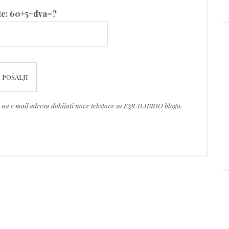
te: 60+5+dva=?
te na e mail adresu dobijati nove tekstove sa EQUILIBRIO bloga.