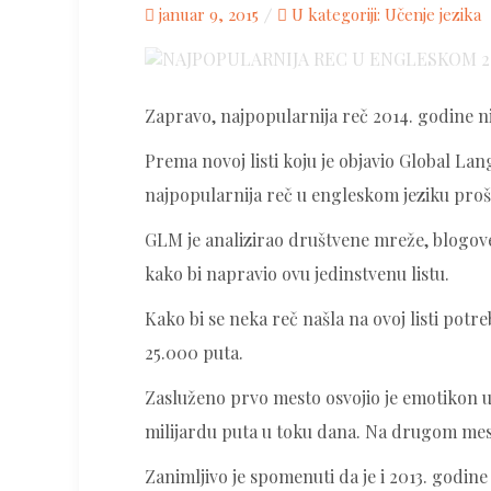
Posted
januar 9, 2015
U kategoriji:
Učenje jezika
on
Zapravo, najpopularnija reč 2014. godine nij
Prema novoj listi koju je objavio Global La
najpopularnija reč u engleskom jeziku proš
GLM je analizirao društvene mreže, blogove
kako bi napravio ovu jedinstvenu listu.
Kako bi se neka reč našla na ovoj listi pot
25.000 puta.
Zasluženo prvo mesto osvojio je emotikon u 
milijardu puta u toku dana. Na drugom mest
Zanimljivo je spomenuti da je i 2013. godine 