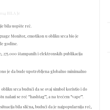
e bila uopšte reč.
nguage Monitor, emotikon u obliku srca bio je
le godine.
, 275.000 štampanih i elektronskih publikacija
rebno je da bude upotrebljena globalno minimalno
obliku srca budući da se ovaj simbol koristio i do
u nalazi se reč “hashtag”, a na trećem “vape”.
situacija bila slična, budući da je najpopularnija reč,