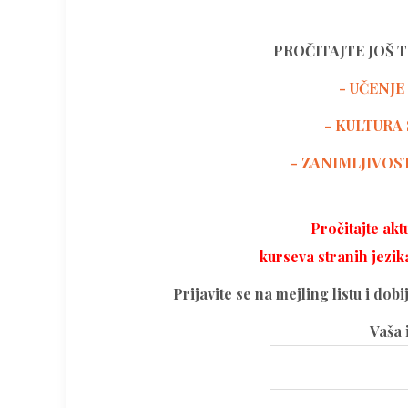
PROČITAJTE JOŠ 
- UČENJE
-
KULTURA 
- ZANIMLJIVOS
Pročitajte ak
kurseva stranih jezik
Prijavite se na mejling listu i dob
Vaša 