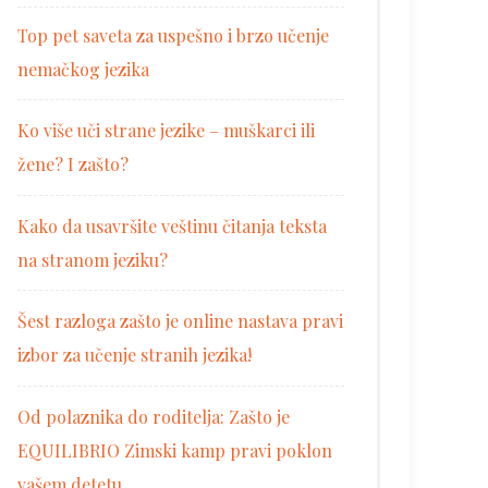
Top pet saveta za uspešno i brzo učenje
nemačkog jezika
Ko više uči strane jezike – muškarci ili
žene? I zašto?
Kako da usavršite veštinu čitanja teksta
na stranom jeziku?
Šest razloga zašto je online nastava pravi
izbor za učenje stranih jezika!
Od polaznika do roditelja: Zašto je
EQUILIBRIO Zimski kamp pravi poklon
vašem detetu