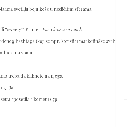
 ima svetliju boju kože u različitim sferama
ili “sweety”. Primer:
Bae I love u so much.
đenog hashtaga (koji se npr. koristi u marketinške svrhe u ok
odnosi na vladu.
amo treba da kliknete na njega.
događaja
osetta “posetila” kometu 67p.