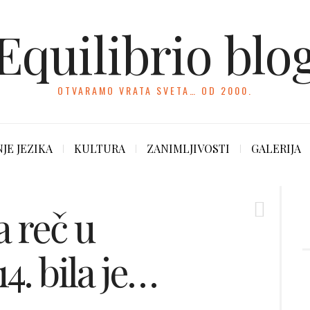
Equilibrio blo
OTVARAMO VRATA SVETA… OD 2000.
JE JEZIKA
KULTURA
ZANIMLJIVOSTI
GALERIJA
a reč u
4. bila je…