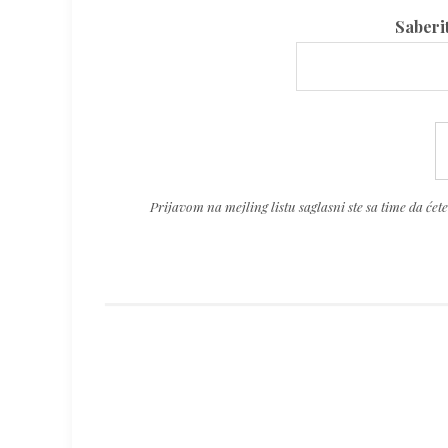
Please
Saberi
leave
this
field
Please
empty.
leave
this
Prijavom na mejling listu saglasni ste sa time da će
field
empty.