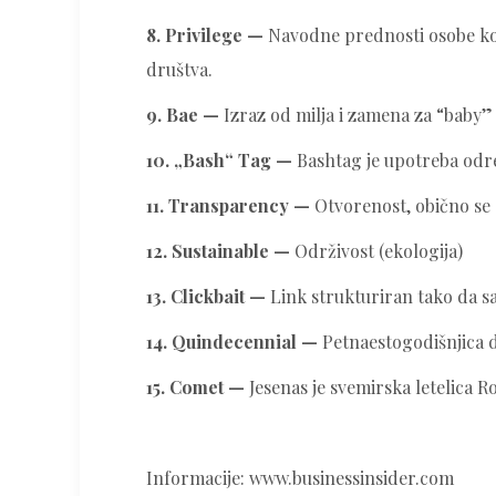
8. Privilege —
Navodne prednosti osobe koja
društva.
9. Bae —
Izraz od milja i zamena za “baby” 
10. „Bash“ Tag —
Bashtag je upotreba odre
11. Transparency —
Otvorenost, obično se 
12. Sustainable —
Održivost (ekologija)
13. Clickbait —
Link strukturiran tako da s
14. Quindecennial —
Petnaestogodišnjica 
15. Comet —
Jesenas je svemirska letelica R
Informacije: www.businessinsider.com