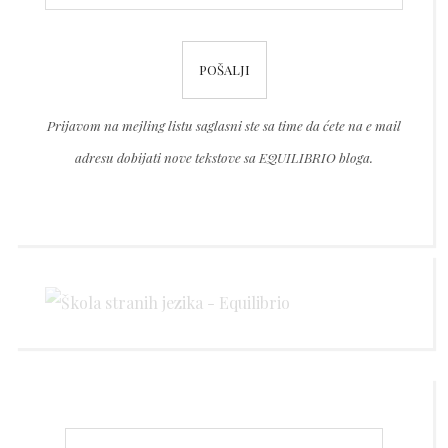
field
Please
empty.
leave
this
Prijavom na mejling listu saglasni ste sa time da ćete na e mail
field
adresu dobijati nove tekstove sa EQUILIBRIO bloga.
empty.