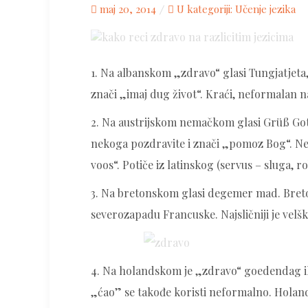
Posted
maj 20, 2014
U kategoriji:
Učenje jezika
on
1. Na albanskom „zdravo“ glasi Tungjatjeta
znači „imaj dug život“. Kraći, neformalan n
2. Na austrijskom nemačkom glasi Grüß Gott
nekoga pozdravite i znači „pomoz Bog“. Ne
voos“. Potiče iz latinskog (servus – sluga, ro
3. Na bretonskom glasi degemer mad. Bretonsk
severozapadu Francuske. Najsličniji je velš
4. Na holandskom je „zdravo“ goedendag il
„ćao” se takođe koristi neformalno. Holands