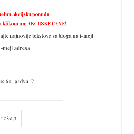
tuelnu akcijsku ponudu
a klikom na:
AKCIJSKE CENE!
ijajte najnovije tekstove sa bloga na i-mejl.
i-mejl adresa
te: 60+9+dva=?