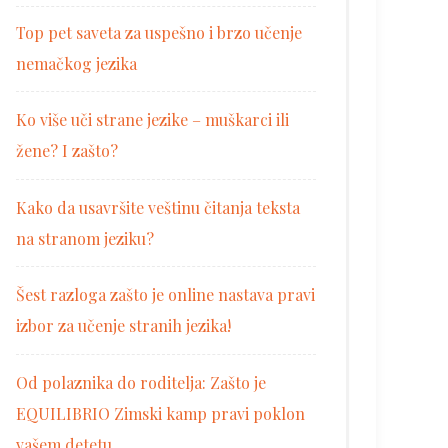
Top pet saveta za uspešno i brzo učenje
nemačkog jezika
Ko više uči strane jezike – muškarci ili
žene? I zašto?
Kako da usavršite veštinu čitanja teksta
na stranom jeziku?
Šest razloga zašto je online nastava pravi
izbor za učenje stranih jezika!
Od polaznika do roditelja: Zašto je
EQUILIBRIO Zimski kamp pravi poklon
vašem detetu