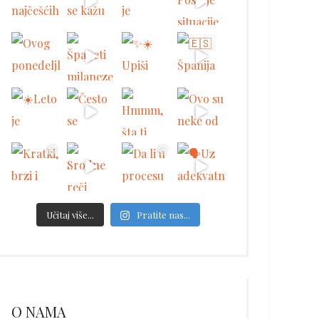
Učitaj više...
Pratite nas...
O NAMA