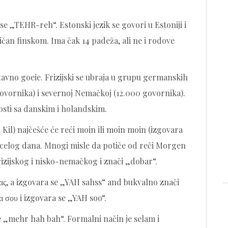
e „TEHR-reh“. Estonski jezik se govori u Estoniji i
ičan finskom. Ima čak 14 padeža, ali ne i rodove
ostavno goeie. Frizijski se ubraja u grupu germanskih
 govornika) i severnoj Nemačkoj (12.000 govornika).
nosti sa danskim i holandskim.
il) najčešće će reći moin ili moin moin (izgovara
 celog dana. Mnogi misle da potiče od reči Morgen
 frizijskog i nisko-nemačkog i znači „dobar“.
ας, a izgovara se „YAH sahss“ and bukvalno znači
α σου i izgovara se „YAH soo“.
 „mehr hah bah“. Formalni način je selam i