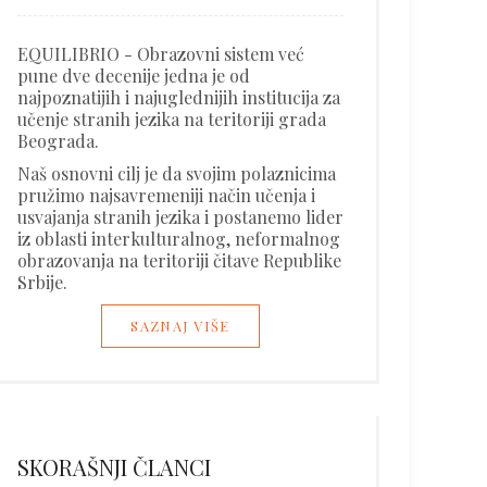
EQUILIBRIO - Obrazovni sistem već
pune dve decenije jedna je od
najpoznatijih i najuglednijih institucija za
učenje stranih jezika na teritoriji grada
Beograda.
Naš osnovni cilj je da svojim polaznicima
pružimo najsavremeniji način učenja i
usvajanja stranih jezika i postanemo lider
iz oblasti interkulturalnog, neformalnog
obrazovanja na teritoriji čitave Republike
Srbije.
SAZNAJ VIŠE
SKORAŠNJI ČLANCI