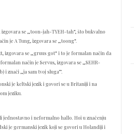
, izgovara se „toon-jah-TYEH-tah“, što bukvalno
ačin je A Tung, izgovara se „toong“.
, izgovara se „gruus got“ i to je formalan način da
formalan način je Servus, izgovara se „SEHR-
b) i znači „ja sam tvoj sluga”.
i je keltski jezik i govori se u Britaniji i na
kom jeziku.
i jednostavno i neformalno hallo. Hoi u značenju
ki je germanski jezik koji se govori u Holandiji i