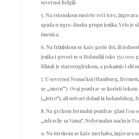
severnoj Belgiji.
5. Na estonskom možete reći tere, izgovara s
spada u ugro-finsku grupu jezika. Vrlo je sl
imenica.
6. Na frizijskom se kaže goeie dei, ili jedn
jezika i govori se u Holandiji (oko 350.000
Blizak je staroengleskom, a pokazuje i slič
7. U severnoj Nemačkoj (Hamburg, Bremen, K
se „moyn”). Ovaj pozdrav se koristi tokom
(„jutro“), ali ustvari dolazi iz holandskog,
8. Na grčkom formalni pozdrav glasi Γεια σ
„zdravlje sa Vama“. Neformalan način je Γει
9. Na turskom se kaže merhaba, izgovara se