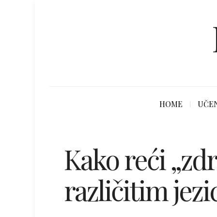
HOME
UČEN
Kako reći „zdr
različitim jez