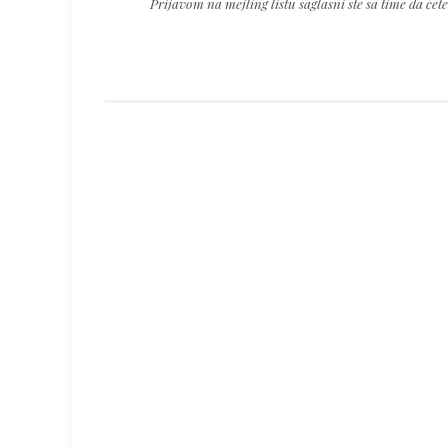
Prijavom na mejling listu saglasni ste sa time da će
field
empty.