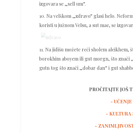
izgovara se „sell um“.
10. Na velškom „zdravo“ glasi helo. Neform
koristi u južnom Velsu, a sut mae, se izgovar
11. Na jidišu možete reći sholem aleikhem, 
borokhim aboyem ili gut morgn, što znači „
gutn tog što znači „dobar dan“ i gut shabbos
PROČITAJTE JOŠ 
- UČENJE
-
KULTURA 
- ZANIMLJIVOS