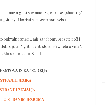
alan način glasi shwmae, izgovara se „shoe-my“ i
a „sit my“ i koristi se u severnom Velsu.
što bukvalno znači „mir sa tobom“. Možete reći i
dobro jutro“, gutn ovnt, što znači „dobro veče“,
 što se koristi na Šabat.
TEKSTOVA IZ KATEGORIJA:
 STRANIH JEZIKA
STRANIH ZEMALJA
TI O STRANIM JEZICIMA