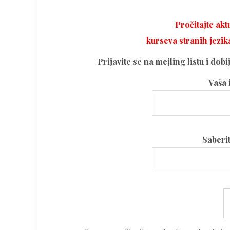
Pročitajte ak
kurseva stranih jezik
Prijavite se na mejling listu i dob
Vaša 
Please
Saberi
leave
this
field
Please
empty.
leave
this