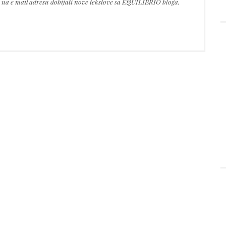
te na e mail adresu dobijati nove tekstove sa EQUILIBRIO bloga.