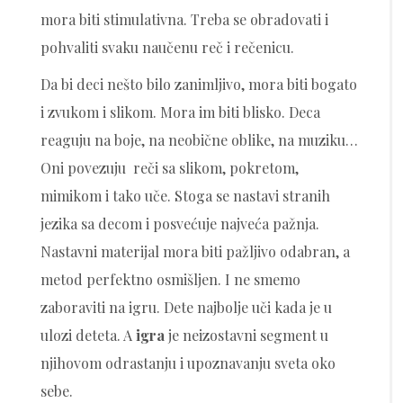
mora biti stimulativna. Treba se obradovati i
pohvaliti svaku naučenu reč i rečenicu.
Da bi deci nešto bilo zanimljivo, mora biti bogato
i zvukom i slikom. Mora im biti blisko. Deca
reaguju na boje, na neobične oblike, na muziku…
Oni povezuju reči sa slikom, pokretom,
mimikom i tako uče. Stoga se nastavi stranih
jezika sa decom i posvećuje najveća pažnja.
Nastavni materijal mora biti pažljivo odabran, a
metod perfektno osmišljen. I ne smemo
zaboraviti na igru. Dete najbolje uči kada je u
ulozi deteta. A
igra
je neizostavni segment u
njihovom odrastanju i upoznavanju sveta oko
sebe.