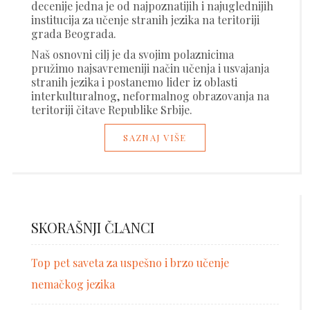
decenije jedna je od najpoznatijih i najuglednijih
institucija za učenje stranih jezika na teritoriji
grada Beograda.
Naš osnovni cilj je da svojim polaznicima
pružimo najsavremeniji način učenja i usvajanja
stranih jezika i postanemo lider iz oblasti
interkulturalnog, neformalnog obrazovanja na
teritoriji čitave Republike Srbije.
SAZNAJ VIŠE
SKORAŠNJI ČLANCI
Top pet saveta za uspešno i brzo učenje
nemačkog jezika