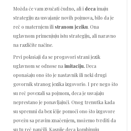
Možda će vam zvučati čudno, ali i
deca
imaju
strategiju za usvajanje novih pojmova, bilo da je
reč o maternjem ili
stranom jeziku
. Ona
uglavnom primenjuju istu strategiju, ali naravno
na različite načine.
Prvi pokušaji da se progovori strani jezik
uglavnom se odnose na
imitaciju.
Deca
oponašaju ono što je nastavnik ili neki drugi
govornik stranog jezika izgovorio. I pre nego što
su reč povezali sa pojmom, deca je usvajaju
neprestano je ponavljajući. Onog trenutka kada
su spremni da bez ičije pomoći ono što izgovore
povežu sa pravim značenjem, možemo tvrditi da
su tu reč naučili. Kasnije deca kombinuju