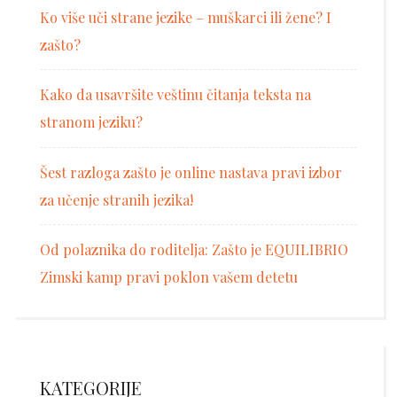
Ko više uči strane jezike – muškarci ili žene? I
zašto?
Kako da usavršite veštinu čitanja teksta na
stranom jeziku?
Šest razloga zašto je online nastava pravi izbor
za učenje stranih jezika!
Od polaznika do roditelja: Zašto je EQUILIBRIO
Zimski kamp pravi poklon vašem detetu
KATEGORIJE