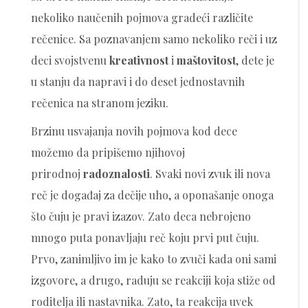
nekoliko naučenih pojmova gradeći različite
rečenice. Sa poznavanjem samo nekoliko reči i uz
deci svojstvenu
kreativnost
i
maštovitost
, dete je
u stanju da napravi i do deset jednostavnih
rečenica na stranom jeziku.
Brzinu usvajanja novih pojmova kod dece
možemo da pripišemo njihovoj
prirodnoj
radoznalosti
. Svaki novi zvuk ili nova
reč je događaj za dečije uho, a oponašanje onoga
što čuju je pravi izazov. Zato deca nebrojeno
mnogo puta ponavljaju reč koju prvi put čuju.
Prvo, zanimljivo im je kako to zvuči kada oni sami
izgovore, a drugo, raduju se reakciji koja stiže od
roditelja ili nastavnika. Zato, ta reakcija uvek