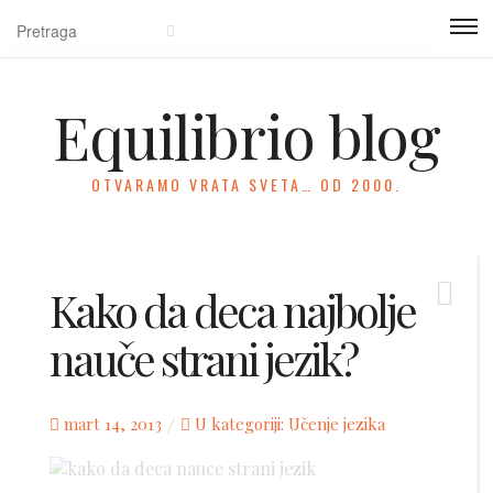
Equilibrio blog
OTVARAMO VRATA SVETA… OD 2000.
Kako da deca najbolje
nauče strani jezik?
Posted
mart 14, 2013
U kategoriji:
Učenje jezika
on