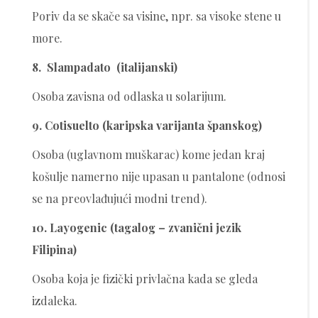
Poriv da se skače sa visine, npr. sa visoke stene u
more.
8. Slampadato (italijanski)
Osoba zavisna od odlaska u solarijum.
9. Cotisuelto (karipska varijanta španskog)
Osoba (uglavnom muškarac) kome jedan kraj
košulje namerno nije upasan u pantalone (odnosi
se na preovlađujući modni trend).
10. Layogenic (tagalog – zvanični jezik
Filipina)
Osoba koja je fizički privlačna kada se gleda
izdaleka.