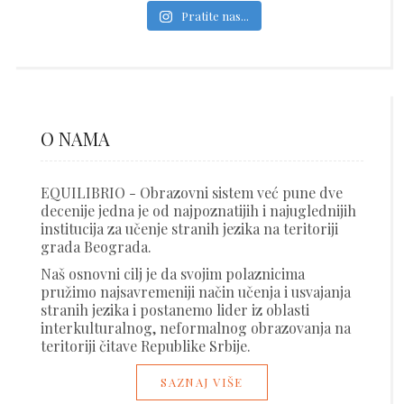
Pratite nas...
O NAMA
EQUILIBRIO - Obrazovni sistem već pune dve
decenije jedna je od najpoznatijih i najuglednijih
institucija za učenje stranih jezika na teritoriji
grada Beograda.
Naš osnovni cilj je da svojim polaznicima
pružimo najsavremeniji način učenja i usvajanja
stranih jezika i postanemo lider iz oblasti
interkulturalnog, neformalnog obrazovanja na
teritoriji čitave Republike Srbije.
SAZNAJ VIŠE