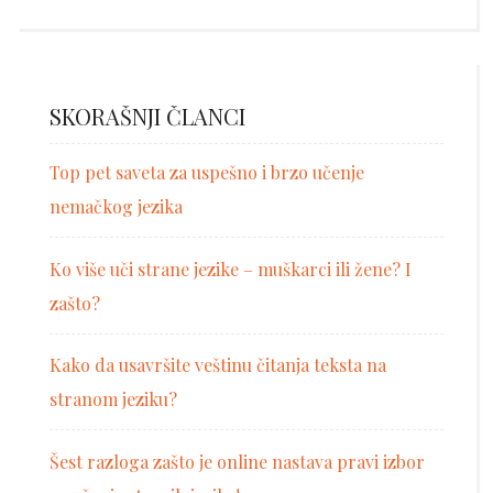
SKORAŠNJI ČLANCI
Top pet saveta za uspešno i brzo učenje
nemačkog jezika
Ko više uči strane jezike – muškarci ili žene? I
zašto?
Kako da usavršite veštinu čitanja teksta na
stranom jeziku?
Šest razloga zašto je online nastava pravi izbor