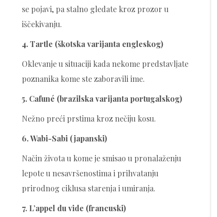
se pojavi, pa stalno gledate kroz prozor u
iščekivanju.
4. Tartle (škotska varijanta engleskog)
Oklevanje u situaciji kada nekome predstavljate
poznanika kome ste zaboravili ime.
5. Cafuné (brazilska varijanta portugalskog)
Nežno preći prstima kroz nečiju kosu.
6. Wabi-Sabi (japanski)
Način života u kome je smisao u pronalaženju
lepote u nesavršenostima i prihvatanju
prirodnog ciklusa starenja i umiranja.
7. L’appel du vide (francuski)