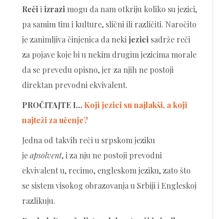
Reči
i
izrazi
mogu da nam otkriju koliko su jezici,
pa samim tim i kulture, slični ili različiti. Naročito
je zanimljiva činjenica da neki
jezici
sadrže reči
za pojave koje bi u nekim drugim jezicima morale
da se prevedu opisno, jer za njih ne postoji
direktan prevodni ekvivalent.
PROČITAJTE I…
Koji jezici su najlakši, a koji
najteži za učenje?
Jedna od takvih reči u srpskom jeziku
je
apsolvent
, i za nju ne postoji prevodni
ekvivalent u, recimo, engleskom jeziku, zato što
se sistem visokog obrazovanja u Srbiji i Engleskoj
razlikuju.