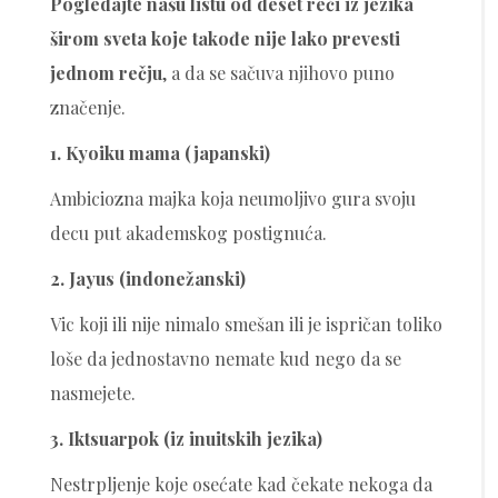
Pogledajte našu listu od deset reči iz jezika
širom sveta koje takođe nije lako prevesti
jednom rečju
, a da se sačuva njihovo puno
značenje.
1. Kyoiku mama (japanski)
Ambiciozna majka koja neumoljivo gura svoju
decu put akademskog postignuća.
2. Jayus (indonežanski)
Vic koji ili nije nimalo smešan ili je ispričan toliko
loše da jednostavno nemate kud nego da se
nasmejete.
3. Iktsuarpok (iz inuitskih jezika)
Nestrpljenje koje osećate kad čekate nekoga da