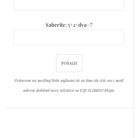
Please
Saberite: 5+2+dva=?
leave
this
field
Please
empty.
leave
this
Prijavom na mejling listu saglasni ste sa time da ćete na e mail
field
adresu dobijati nove tekstove sa EQUILIBRIO bloga.
empty.