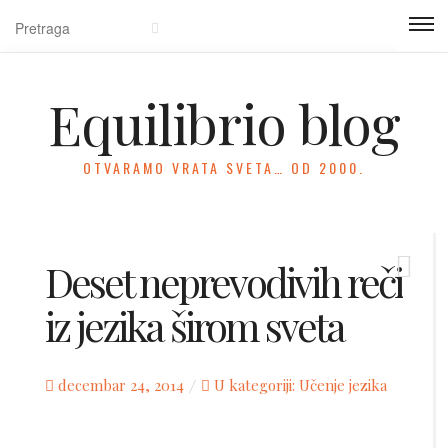
Equilibrio blog
OTVARAMO VRATA SVETA… OD 2000.
Deset neprevodivih reči
iz jezika širom sveta
Posted
decembar 24, 2014
U kategoriji:
Učenje jezika
on