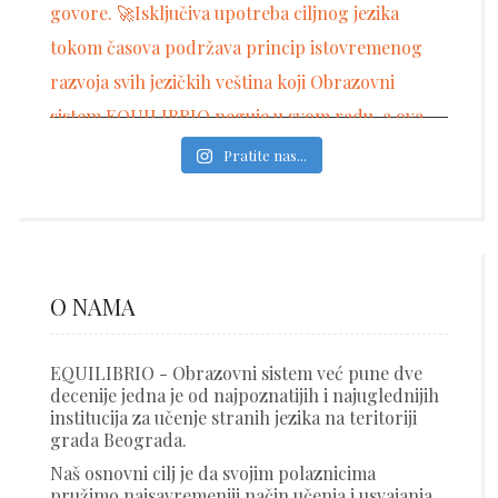
Pratite nas...
O NAMA
EQUILIBRIO - Obrazovni sistem već pune dve
decenije jedna je od najpoznatijih i najuglednijih
institucija za učenje stranih jezika na teritoriji
grada Beograda.
Naš osnovni cilj je da svojim polaznicima
pružimo najsavremeniji način učenja i usvajanja