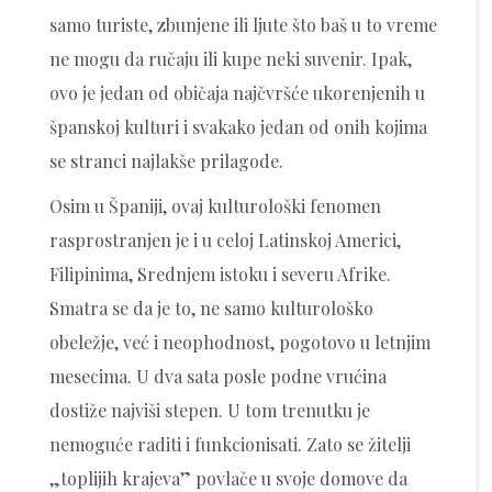
samo turiste, zbunjene ili ljute što baš u to vreme
ne mogu da ručaju ili kupe neki suvenir. Ipak,
ovo je jedan od običaja najčvršće ukorenjenih u
španskoj kulturi i svakako jedan od onih kojima
se stranci najlakše prilagode.
Osim u Španiji, ovaj kulturološki fenomen
rasprostranjen je i u celoj Latinskoj Americi,
Filipinima, Srednjem istoku i severu Afrike.
Smatra se da je to, ne samo kulturološko
obeležje, već i neophodnost, pogotovo u letnjim
mesecima. U dva sata posle podne vrućina
dostiže najviši stepen. U tom trenutku je
nemoguće raditi i funkcionisati. Zato se žitelji
„toplijih krajeva” povlače u svoje domove da