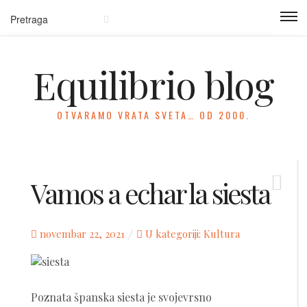
Equilibrio blog
OTVARAMO VRATA SVETA… OD 2000.
Vamos a echar la siesta
Posted
novembar 22, 2021
U kategoriji:
Kultura
on
Poznata španska siesta je svojevrsno