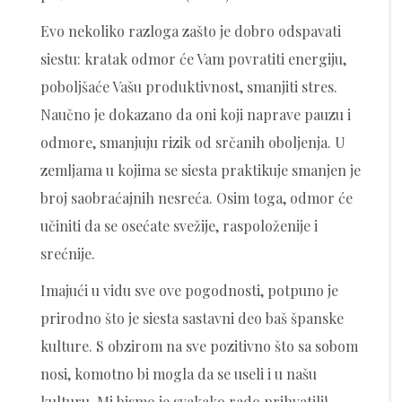
Evo nekoliko razloga zašto je dobro odspavati
siestu: kratak odmor će Vam povratiti energiju,
poboljšaće Vašu produktivnost, smanjiti stres.
Naučno je dokazano da oni koji naprave pauzu i
odmore, smanjuju rizik od srčanih oboljenja. U
zemljama u kojima se siesta praktikuje smanjen je
broj saobraćajnih nesreća. Osim toga, odmor će
učiniti da se osećate svežije, raspoloženije i
srećnije.
Imajući u vidu sve ove pogodnosti, potpuno je
prirodno što je siesta sastavni deo baš španske
kulture. S obzirom na sve pozitivno što sa sobom
nosi, komotno bi mogla da se useli i u našu
kulturu. Mi bismo je svakako rado prihvatili!