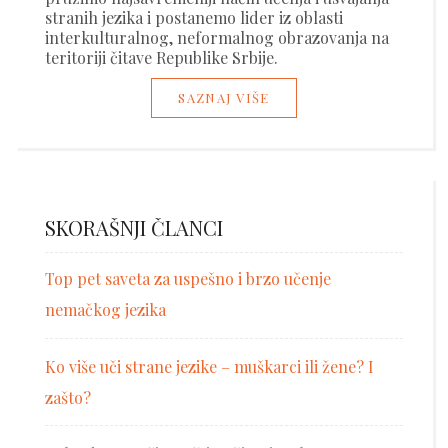
stranih jezika i postanemo lider iz oblasti
interkulturalnog, neformalnog obrazovanja na
teritoriji čitave Republike Srbije.
SAZNAJ VIŠE
SKORAŠNJI ČLANCI
Top pet saveta za uspešno i brzo učenje
nemačkog jezika
Ko više uči strane jezike – muškarci ili žene? I
zašto?