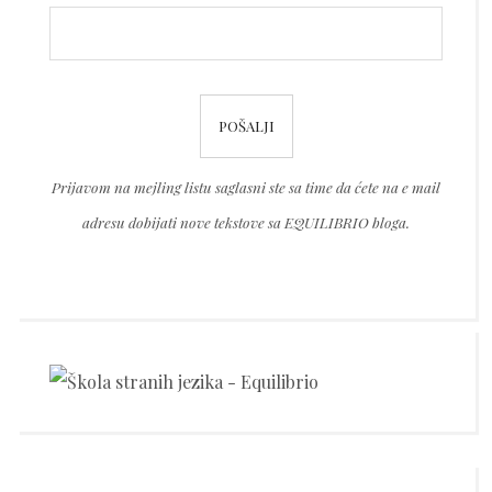
leave
this
field
Please
empty.
leave
this
Prijavom na mejling listu saglasni ste sa time da ćete na e mail
field
adresu dobijati nove tekstove sa EQUILIBRIO bloga.
empty.