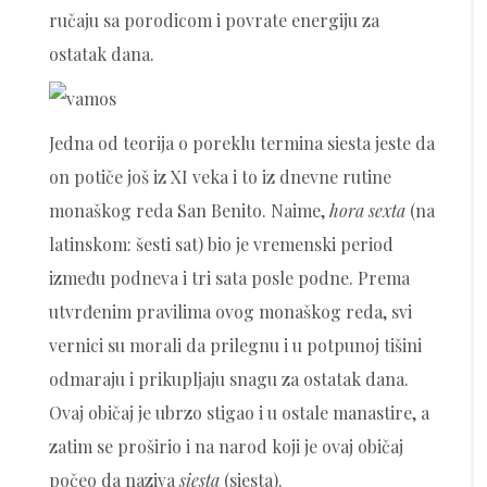
ručaju sa porodicom i povrate energiju za
ostatak dana.
Jedna od teorija o poreklu termina siesta jeste da
on potiče još iz XI veka i to iz dnevne rutine
monaškog reda San Benito. Naime,
hora sexta
(na
latinskom: šesti sat) bio je vremenski period
između podneva i tri sata posle podne. Prema
utvrđenim pravilima ovog monaškog reda, svi
vernici su morali da prilegnu i u potpunoj tišini
odmaraju i prikupljaju snagu za ostatak dana.
Ovaj običaj je ubrzo stigao i u ostale manastire, a
zatim se proširio i na narod koji je ovaj običaj
počeo da naziva
siesta
(siesta).