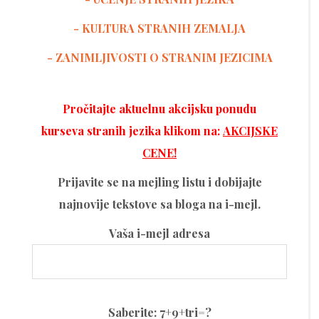
-
KULTURA STRANIH ZEMALJA
- ZANIMLJIVOSTI O STRANIM JEZICIMA
Pročitajte aktuelnu akcijsku ponudu
kurseva stranih jezika klikom na:
AKCIJSKE
CENE!
Prijavite se na mejling listu i dobijajte
najnovije tekstove sa bloga na i-mejl.
Vaša i-mejl adresa
Please
Saberite: 7+9+tri=?