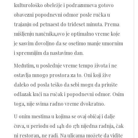
kulturološko obeležje i podrazumeva gotovo
obavezni popodnevni odmor posle ručka u
trajanju od petnaest do trideset minuta. Prema
mišljenju naučnika,ovo je optimalno vreme koje
je sasvim dovoljno da se osetimo manje umornim
i spremnijim da nastavimo dan.
Međutim, u poslednje vreme tempo života i ne
ostavlja mnogo prostora za to. Oni koji žive
daleko od posla teško da sebi mogu da priušte
odlazak kući na ručak i popodnevni odmor. Osim
toga, nije svima radno vreme dvokratno.
U onim mestima u kojima se ovaj običaj i dalje
čuva, u periodu od 14h do 17h nijedna radnja, čak
ni restoran, ne radi. Na ulicama možete da vidite