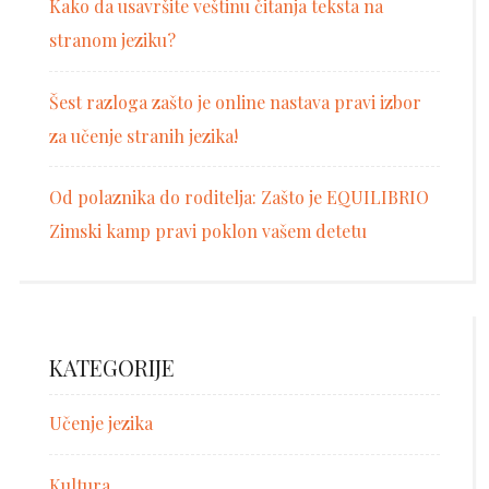
Kako da usavršite veštinu čitanja teksta na
stranom jeziku?
Šest razloga zašto je online nastava pravi izbor
za učenje stranih jezika!
Od polaznika do roditelja: Zašto je EQUILIBRIO
Zimski kamp pravi poklon vašem detetu
KATEGORIJE
Učenje jezika
Kultura