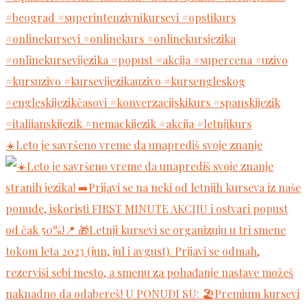
☀️Leto je savršeno vreme da unaprediš svoje znanje