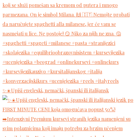
✨☀️Upiši engleski, nemački, španski ili italijansk