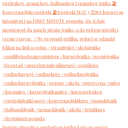
Postoje situacije u engleskom jeziku kada ne možeš