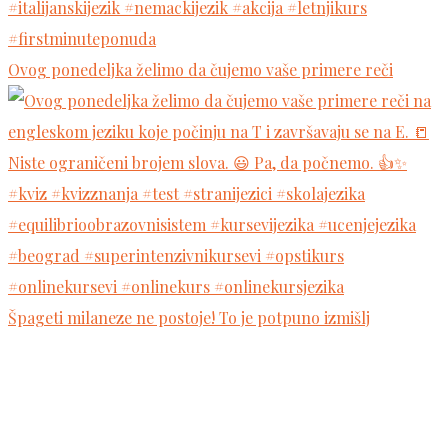
Ovog ponedeljka želimo da čujemo vaše primere reči
Špageti milaneze ne postoje! To je potpuno izmišlj