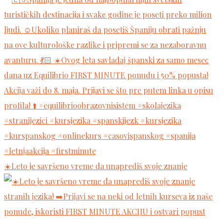
☀️Leto je savršeno vreme da unaprediš svoje znanje