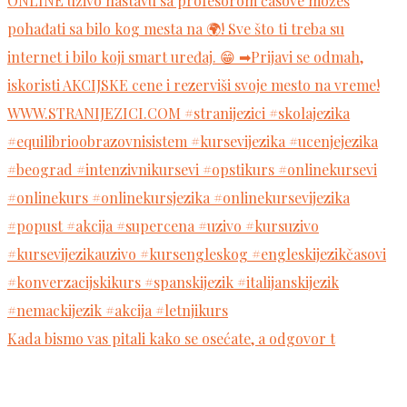
Kada bismo vas pitali kako se osećate, a odgovor t