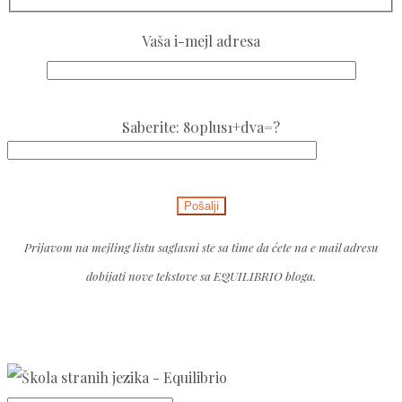
Vaša i-mejl adresa
Please
Saberite: 80plus1+dva=?
leave
this
Please
field
leave
empty.
this
Prijavom na mejling listu saglasni ste sa time da ćete na e mail adresu
field
dobijati nove tekstove sa EQUILIBRIO bloga.
empty.