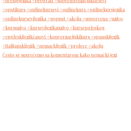
Često se susrećemo sa komentarom kako nemački jezi