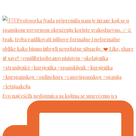
Evo najčešćih nedoumica sa kojima se susrećemo u s