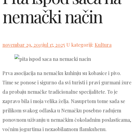
nemački način
Posted
novembar 29, 2013
jul 17, 2025
U kategoriji:
Kultura
on
Prva asocijacija na nemačku kuhinju su kobasice i pivo.
Time se ponose i sigurno da svi turisti i pravi gurmani žure
da probaju nemačke tradicionalne specijalitete. To je
zapravo bila i moja velika želja. Nasuprtom tome sada se
prilikom svakog odlaska u Nemačku posebno radujem
ponovnom uživanju u nemačkim čokoladnim poslasticama,
voćnim jogurtima i nezaobilaznom flamkuhenu.