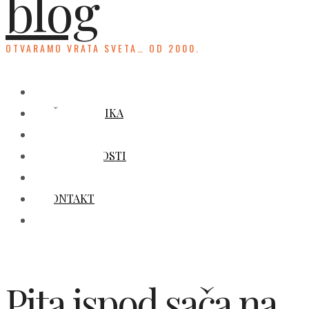
blog
OTVARAMO VRATA SVETA… OD 2000.
HOME
UČENJE JEZIKA
KULTURA
ZANIMLJIVOSTI
GALERIJA
KONTAKT
Pita ispod sača na