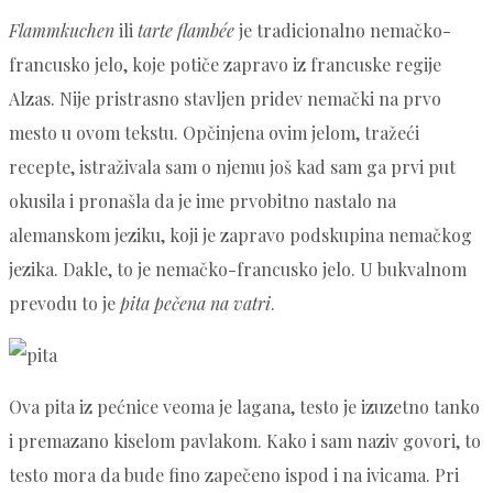
Flammkuchen
ili
tarte flambée
je tradicionalno nemačko-
francusko jelo, koje potiče zapravo iz francuske regije
Alzas. Nije pristrasno stavljen pridev nemački na prvo
mesto u ovom tekstu. Opčinjena ovim jelom, tražeći
recepte, istraživala sam o njemu još kad sam ga prvi put
okusila i pronašla da je ime prvobitno nastalo na
alemanskom jeziku, koji je zapravo podskupina nemačkog
jezika. Dakle, to je nemačko-francusko jelo. U bukvalnom
prevodu to je
pita pečena na vatri
.
Ova pita iz pećnice veoma je lagana, testo je izuzetno tanko
i premazano kiselom pavlakom. Kako i sam naziv govori, to
testo mora da bude fino zapečeno ispod i na ivicama. Pri