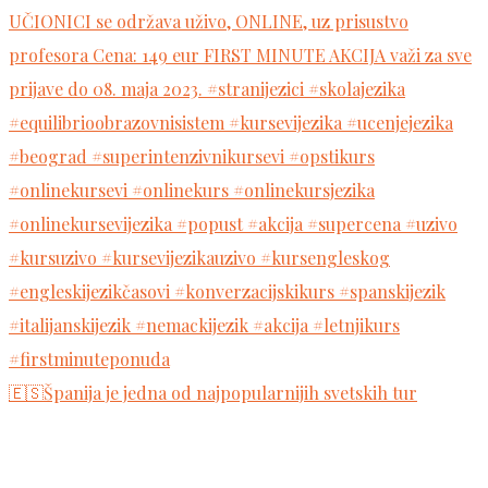
🇪🇸Španija je jedna od najpopularnijih svetskih tur