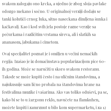
svakom zalogaju ono krcka, a ujedno je zbog sloja pavlake
odozgo mekano i sočno. U originalnoj verziji dodaju se
tanki kolutići crnog luka, sitno naseckana dimljena šunka i
kačkavalj. Kao i kod svih jela postoje razne verzije sa
pečurkama i različitim vrstama sireva, ali i slatkih sa
ananasom, jabukama i cimetom.
Ovaj specijalitet poznat je i omiljen u većini nemačkih
regija. Izašao je iz domaćinstava popularizacijom pice 60-
ih godina. Može se naručiti u skoro svakom restoranu.
Takođe se može kupiti često i na uličnim štandovima, a
najukusnije sam lično probala na štandovima hrane na
festivalima muzike i vašarima. Ako vas toliko oduševi, pa se,
kako bi se to u žargonu reklo, navučete na flamkuhen,
možete kupiti i zamrznut u bilo kom supermarketu, i za 12