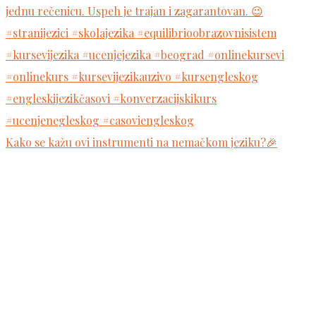
Kako se kažu ovi instrumenti na nemačkom jeziku?🎉