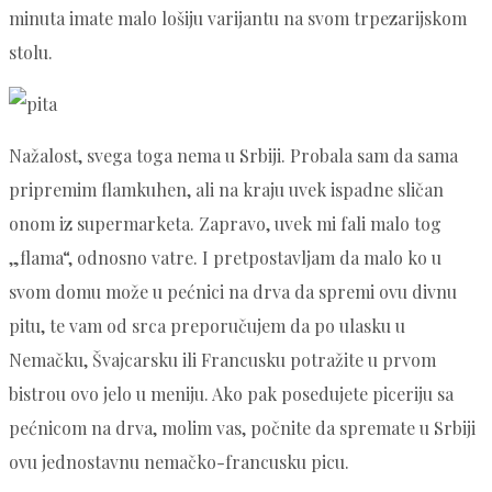
minuta imate malo lošiju varijantu na svom trpezarijskom
stolu.
Nažalost, svega toga nema u Srbiji. Probala sam da sama
pripremim flamkuhen, ali na kraju uvek ispadne sličan
onom iz supermarketa. Zapravo, uvek mi fali malo tog
„flama“, odnosno vatre. I pretpostavljam da malo ko u
svom domu može u pećnici na drva da spremi ovu divnu
pitu, te vam od srca preporučujem da po ulasku u
Nemačku, Švajcarsku ili Francusku potražite u prvom
bistrou ovo jelо u meniju. Ako pak posedujete piceriju sa
pećnicom na drva, molim vas, počnite da spremate u Srbiji
ovu jednostavnu nemačko-francusku picu.