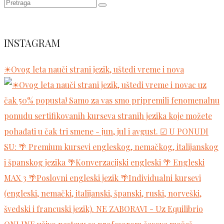
INSTAGRAM
☀Ovog leta nauči strani jezik, uštedi vreme i nova