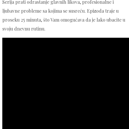
Serija prati odrastanje glavnih likova, profesionalne i
ljubavne probleme sa kojima se susreću. Epizoda traje u
proseku 25 minuta, što Vam omogućava da je lako ubacite u
svoju dnevnu rutinu.