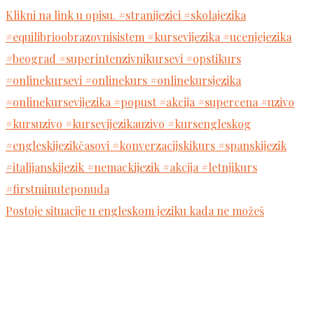
Postoje situacije u engleskom jeziku kada ne možeš