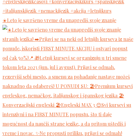
☀️Leto je savršeno vreme da unaprediš svoje znanje