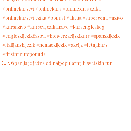
🇪🇸Španija je jedna od najpopularnijih svetskih tur