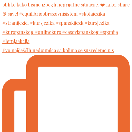
Evo najčešćih nedoumica sa kojima se susrećemo u s