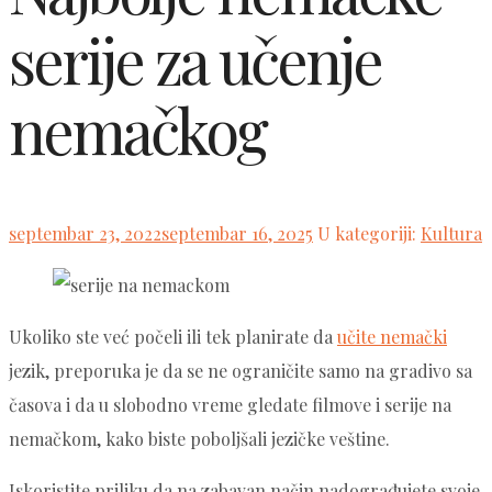
serije za učenje
nemačkog
Posted
septembar 23, 2022
septembar 16, 2025
U kategoriji:
Kultura
on
Ukoliko ste već počeli ili tek planirate da
učite nemački
jezik, preporuka je da se ne ograničite samo na gradivo sa
časova i da u slobodno vreme gledate filmove i serije na
nemačkom, kako biste poboljšali jezičke veštine.
Iskoristite priliku da na zabavan način nadograđujete svoje