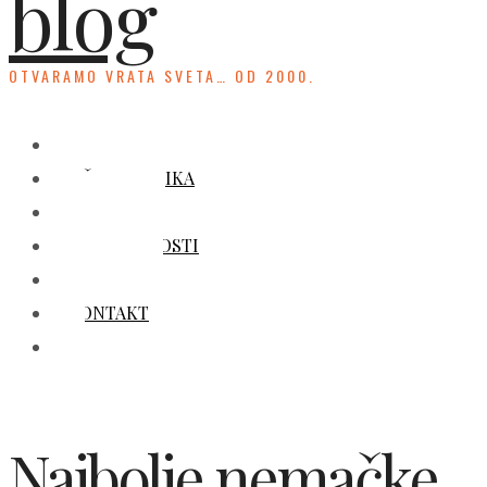
blog
OTVARAMO VRATA SVETA… OD 2000.
HOME
UČENJE JEZIKA
KULTURA
ZANIMLJIVOSTI
GALERIJA
KONTAKT
Najbolje nemačke