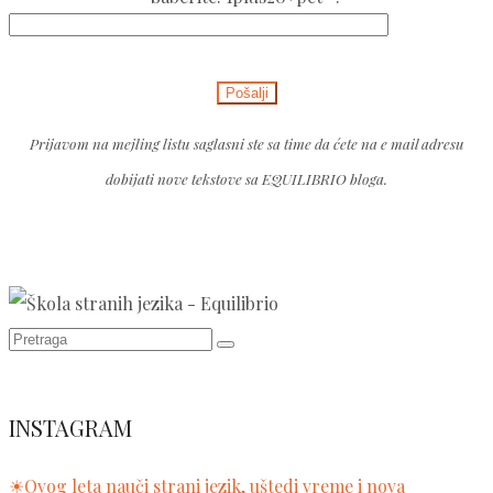
leave
this
Please
field
leave
empty.
this
Prijavom na mejling listu saglasni ste sa time da ćete na e mail adresu
field
dobijati nove tekstove sa EQUILIBRIO bloga.
empty.
INSTAGRAM
☀Ovog leta nauči strani jezik, uštedi vreme i nova