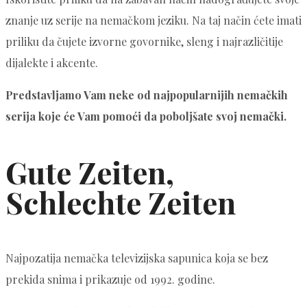
znanje uz serije na nemačkom jeziku. Na taj način ćete imati
priliku da čujete izvorne govornike, sleng i najrazličitije
dijalekte i akcente.
Predstavljamo Vam neke od najpopularnijih nemačkih
serija koje će Vam pomoći da poboljšate svoj nemački.
Gute Zeiten,
Schlechte Zeiten
Najpozatija nemačka televizijska sapunica koja se bez
prekida snima i prikazuje od 1992. godine.