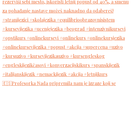
🇪🇸Profesorka Nada pripremila nam je izraze koji se