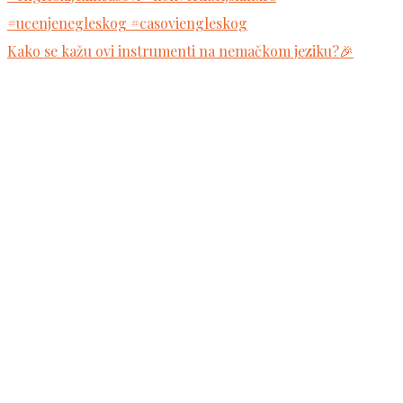
Kako se kažu ovi instrumenti na nemačkom jeziku?🎉