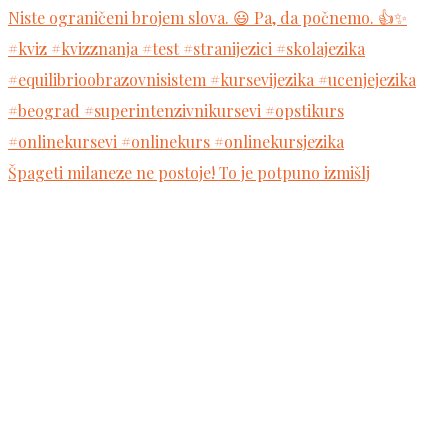
Špageti milaneze ne postoje! To je potpuno izmišlj