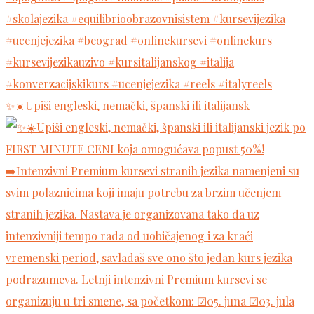
✨☀️Upiši engleski, nemački, španski ili italijansk