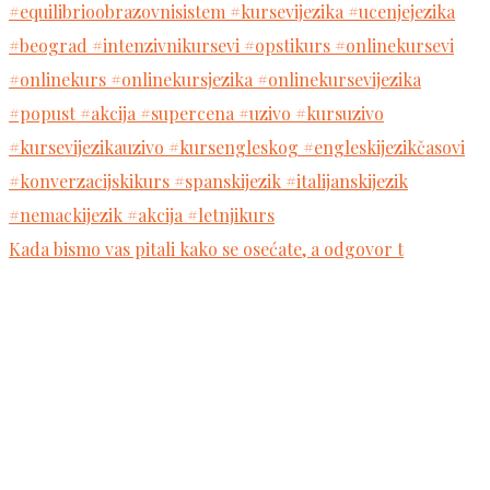
Kada bismo vas pitali kako se osećate, a odgovor t