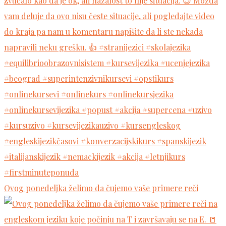
Ovog ponedeljka želimo da čujemo vaše primere reči