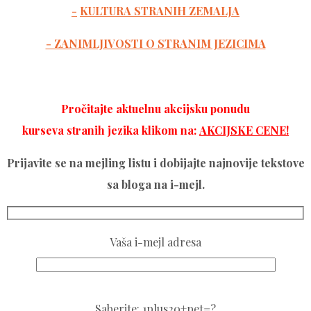
-
KULTURA STRANIH ZEMALJA
- ZANIMLJIVOSTI O STRANIM JEZICIMA
Pročitajte aktuelnu akcijsku ponudu
kurseva stranih jezika klikom na:
AKCIJSKE CENE!
Prijavite se na mejling listu i dobijajte najnovije tekstove
sa bloga na i-mejl.
Vaša i-mejl adresa
Please
Saberite: 1plus20+pet=?