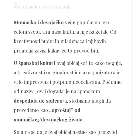
on
Momačko
i
devojačko veče
popularno je u
celom svetu, a ni naša kultura nije izuzetak. Od
kreativnosti budućih mladenaca i njihovih
prijatelja zavisi kakav će to provod biti.
U
španskoj
kulturi
ovaj običaj se i te kako neguje,
a kreativnost i originalnost ideja organizatora je
vrlo impresivna i potpuno neočekivana. Počnimo
od naziva, ovaj događaj je na španskom
despedida de soltero
/a, što bismo mogli da
prevedemo kao
„oproštaj” od
momačkog/devojačkog života.
Smatra se da je ovaj običaj nastao kao proizvod