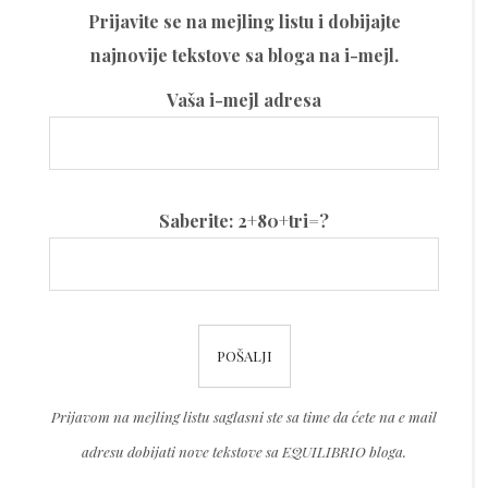
Prijavite se na mejling listu i dobijajte
najnovije tekstove sa bloga na i-mejl.
Vaša i-mejl adresa
Please
Saberite: 2+80+tri=?
leave
this
field
Please
empty.
leave
this
Prijavom na mejling listu saglasni ste sa time da ćete na e mail
field
adresu dobijati nove tekstove sa EQUILIBRIO bloga.
empty.