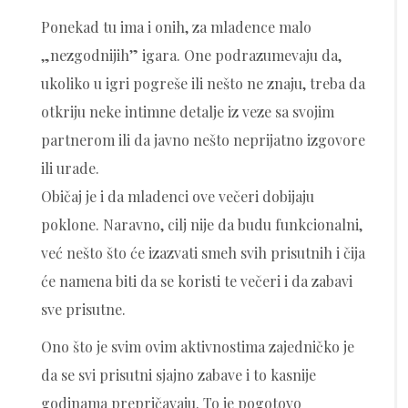
Ponekad tu ima i onih, za mladence malo
„nezgodnijih” igara. One podrazumevaju da,
ukoliko u igri pogreše ili nešto ne znaju, treba da
otkriju neke intimne detalje iz veze sa svojim
partnerom ili da javno nešto neprijatno izgovore
ili urade.
Običaj je i da mladenci ove večeri dobijaju
poklone. Naravno, cilj nije da budu funkcionalni,
već nešto što će izazvati smeh svih prisutnih i čija
će namena biti da se koristi te večeri i da zabavi
sve prisutne.
Ono što je svim ovim aktivnostima zajedničko je
da se svi prisutni sjajno zabave i to kasnije
godinama prepričavaju. To je pogotovo