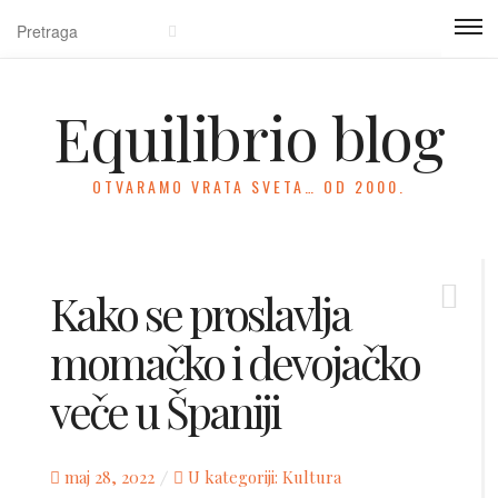
Equilibrio blog
OTVARAMO VRATA SVETA… OD 2000.
Kako se proslavlja
momačko i devojačko
veče u Španiji
Posted
maj 28, 2022
U kategoriji:
Kultura