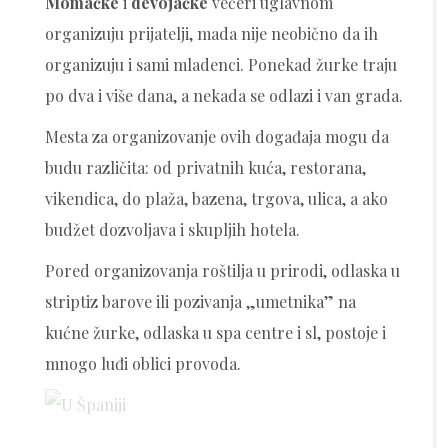
Momačke
i
devojačke
večeri uglavnom
organizuju prijatelji, mada nije neobično da ih
organizuju i sami mladenci. Ponekad žurke traju
po dva i više dana, a nekada se odlazi i van grada.
Mesta za organizovanje ovih događaja mogu da
budu različita: od privatnih kuća, restorana,
vikendica, do plaža, bazena, trgova, ulica, a ako
budžet dozvoljava i skupljih hotela.
Pored organizovanja roštilja u prirodi, odlaska u
striptiz barove ili pozivanja „umetnika” na
kućne žurke, odlaska u spa centre i sl, postoje i
mnogo luđi oblici provoda.