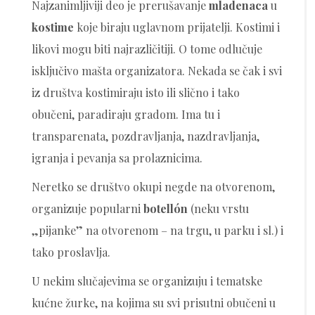
Najzanimljiviji deo je prerušavanje
mladenaca
u
kostime
koje biraju uglavnom prijatelji. Kostimi i
likovi mogu biti najrazličitiji. O tome odlučuje
isključivo mašta organizatora. Nekada se čak i svi
iz društva kostimiraju isto ili slično i tako
obučeni, paradiraju gradom. Ima tu i
transparenata, pozdravljanja, nazdravljanja,
igranja i pevanja sa prolaznicima.
Neretko se društvo okupi negde na otvorenom,
organizuje popularni
botellón
(neku vrstu
„pijanke” na otvorenom – na trgu, u parku i sl.) i
tako proslavlja.
U nekim slučajevima se organizuju i tematske
kućne žurke, na kojima su svi prisutni obučeni u