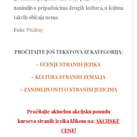
zanimljivo pripadnicima drugih kultura, u kojima
takvih običaja nema.
Foto:
Pixabay
PROČITAJTE JOŠ TEKSTOVA IZ KATEGORIJA:
- UČENJE STRANIH JEZIKA
-
KULTURA STRANIH ZEMALJA
- ZANIMLJIVOSTI O STRANIM JEZICIMA
Pročitajte aktuelnu akcijsku ponudu
kurseva stranih jezika klikom na:
AKCIJSKE
CENE!