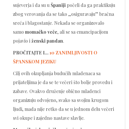
sujeverja i da su u
Španiji
počeli da ga praktikuju
zbog verovanja da se tako „osiguravaju” bračna
sreća i blagostanje. Nekada se organizovalo
samo
momačko
veče
, ali se sa emancipacijom
pojavio i
ženski
pandan
.
PROČITAJTE I…
10 ZANIMLJIVOSTI O
ŠPANSKOM JEZIKU
Cilj ovih okupljanja budućih mladenaca sa
prijateljima je da se te večeri što bolje provedu i
zabave. Ovakvo druženje obično mladenci
organizuju odvojeno, svako sa svojim krugom
ljudi, mada nije retko da se u jednom delu večeri
svi okupe i zajedno nastave slavlje.