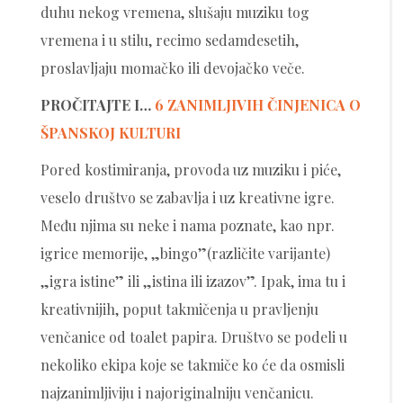
duhu nekog vremena, slušaju muziku tog
vremena i u stilu, recimo sedamdesetih,
proslavljaju momačko ili devojačko veče.
PROČITAJTE I…
6 ZANIMLJIVIH ČINJENICA O
ŠPANSKOJ KULTURI
Pored kostimiranja, provoda uz muziku i piće,
veselo društvo se zabavlja i uz kreativne igre.
Među njima su neke i nama poznate, kao npr.
igrice memorije, „bingo”(različite varijante)
„igra istine” ili „istina ili izazov”. Ipak, ima tu i
kreativnijih, poput takmičenja u pravljenju
venčanice od toalet papira. Društvo se podeli u
nekoliko ekipa koje se takmiče ko će da osmisli
najzanimljiviju i najoriginalniju venčanicu.