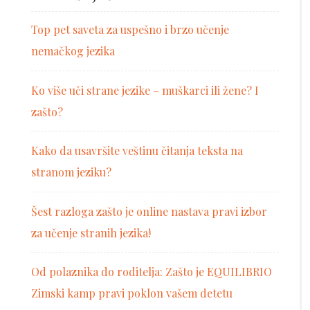
Top pet saveta za uspešno i brzo učenje
nemačkog jezika
Ko više uči strane jezike – muškarci ili žene? I
zašto?
Kako da usavršite veštinu čitanja teksta na
stranom jeziku?
Šest razloga zašto je online nastava pravi izbor
za učenje stranih jezika!
Od polaznika do roditelja: Zašto je EQUILIBRIO
Zimski kamp pravi poklon vašem detetu