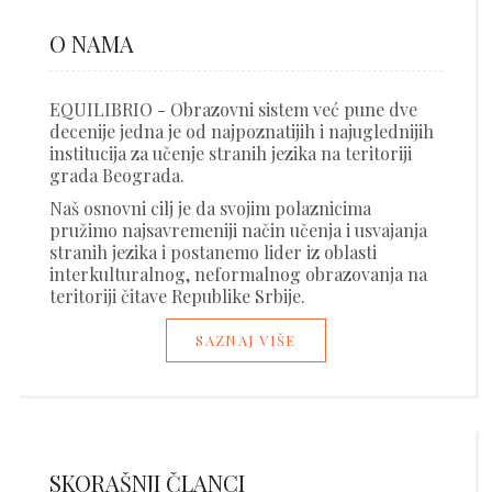
O NAMA
EQUILIBRIO - Obrazovni sistem već pune dve
decenije jedna je od najpoznatijih i najuglednijih
institucija za učenje stranih jezika na teritoriji
grada Beograda.
Naš osnovni cilj je da svojim polaznicima
pružimo najsavremeniji način učenja i usvajanja
stranih jezika i postanemo lider iz oblasti
interkulturalnog, neformalnog obrazovanja na
teritoriji čitave Republike Srbije.
SAZNAJ VIŠE
SKORAŠNJI ČLANCI